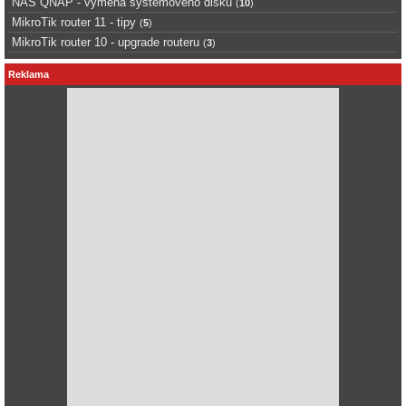
NAS QNAP - výměna systémového disku
(
10
)
MikroTik router 11 - tipy
(
5
)
MikroTik router 10 - upgrade routeru
(
3
)
Reklama