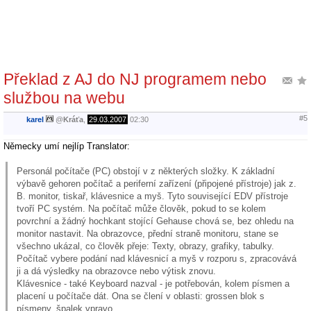
Překlad z AJ do NJ programem nebo
službou na webu
#5
karel
@
Kráťa
,
29.03.2007
02:30
Německy umí nejlíp Translator:
Personál počítače (PC) obstojí v z některých složky. K základní
výbavě gehoren počítač a periferní zařízení (připojené přístroje) jak z.
B. monitor, tiskař, klávesnice a myš. Tyto související EDV přístroje
tvoří PC systém. Na počítač může člověk, pokud to se kolem
povrchní a žádný hochkant stojící Gehause chová se, bez ohledu na
monitor nastavit. Na obrazovce, přední straně monitoru, stane se
všechno ukázal, co člověk přeje: Texty, obrazy, grafiky, tabulky.
Počítač vybere podání nad klávesnicí a myš v rozporu s, zpracovává
ji a dá výsledky na obrazovce nebo výtisk znovu.
Klávesnice - také Keyboard nazval - je potřebován, kolem písmen a
placení u počítače dát. Ona se člení v oblasti: grossen blok s
písmeny, špalek vpravo.