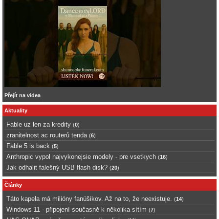
Přejít na videa
Aktuality
Fable uz len za kredity
(
0
)
zranitelnost ac routerů tenda
(
6
)
Fable 5 is back
(
5
)
Anthropic vypol najvykonejsie modely - pre vsetkych
(
16
)
Jak odhalit falešný USB flash disk?
(
20
)
Články
Táto kapela má milióny fanúšikov. Až na to, že neexistuje.
(
14
)
Windows 11 - připojení současně k několika sítím
(
7
)