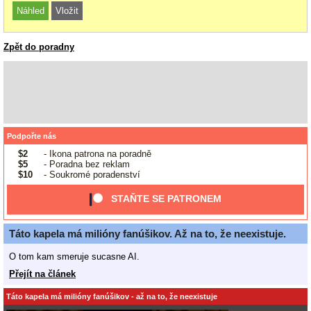
Zpět do poradny
Podpořte nás
$2
- Ikona patrona na poradně
$5
- Poradna bez reklam
$10
- Soukromé poradenství
STAŇTE SE PATRONEM
Táto kapela má milióny fanúšikov. Až na to, že neexistuje.
O tom kam smeruje sucasne AI.
Přejít na článek
Táto kapela má milióny fanúšikov - až na to, že neexistuje