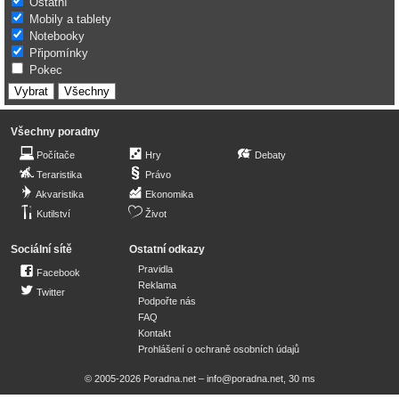
Ostatní
Mobily a tablety
Notebooky
Připomínky
Pokec
Všechny poradny
Počítače
Hry
Debaty
Teraristika
Právo
Akvaristika
Ekonomika
Kutilství
Život
Sociální sítě
Ostatní odkazy
Pravidla
Facebook
Reklama
Twitter
Podpořte nás
FAQ
Kontakt
Prohlášení o ochraně osobních údajů
© 2005-2026 Poradna.net –
info@poradna.net
,
30 ms