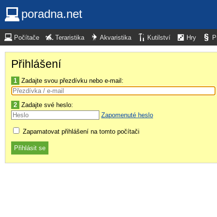
poradna.net
Počítače
Teraristika
Akvaristika
Kutilství
Hry
P
Přihlášení
1
Zadajte svou přezdívku nebo e-mail:
2
Zadajte své heslo:
Zapomenuté heslo
Zapamatovat přihlášení na tomto počítači