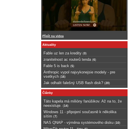
Přejít na videa
Aktuality
Fable uz len za kredity
(
0
)
zranitelnost ac routerů tenda
(
6
)
Fable 5 is back
(
5
)
Anthropic vypol najvykonejsie modely - pre
vsetkych
(
16
)
Jak odhalit falešný USB flash disk?
(
20
)
Články
Táto kapela má milióny fanúšikov. Až na to, že
neexistuje.
(
14
)
Windows 11 - připojení současně k několika
sítím
(
7
)
NAS QNAP - výměna systémového disku
(
10
)
MikroTik router 11 - tipy
(
5
)