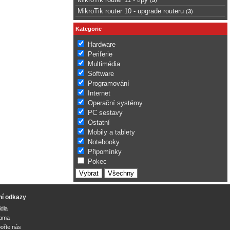
MikroTik router 10 - upgrade routeru
(
3
)
Kategorie
Hardware
Periferie
Multimédia
Software
Programování
Internet
Operační systémy
PC sestavy
Ostatní
Mobily a tablety
Notebooky
Připomínky
Pokec
ní odkazy
idla
lama
ořte nás