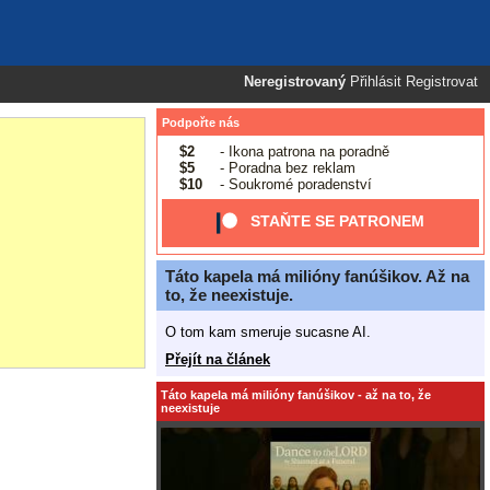
Neregistrovaný
Přihlásit
Registrovat
Podpořte nás
$2
- Ikona patrona na poradně
$5
- Poradna bez reklam
$10
- Soukromé poradenství
STAŇTE SE PATRONEM
Táto kapela má milióny fanúšikov. Až na
to, že neexistuje.
O tom kam smeruje sucasne AI.
Přejít na článek
Táto kapela má milióny fanúšikov - až na to, že
neexistuje