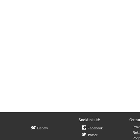
Sociální sítě
Ostat
Prav
Debaty
Facebook
Rek
Twitter
Podp