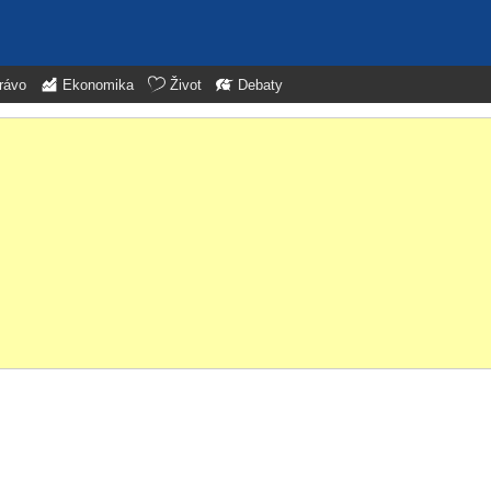
rávo
Ekonomika
Život
Debaty