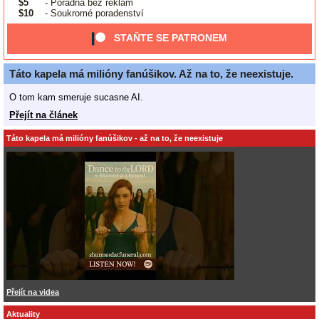
$5
- Poradna bez reklam
$10
- Soukromé poradenství
STAŇTE SE PATRONEM
Táto kapela má milióny fanúšikov. Až na to, že neexistuje.
O tom kam smeruje sucasne AI.
Přejít na článek
Táto kapela má milióny fanúšikov - až na to, že neexistuje
Přejít na videa
Aktuality