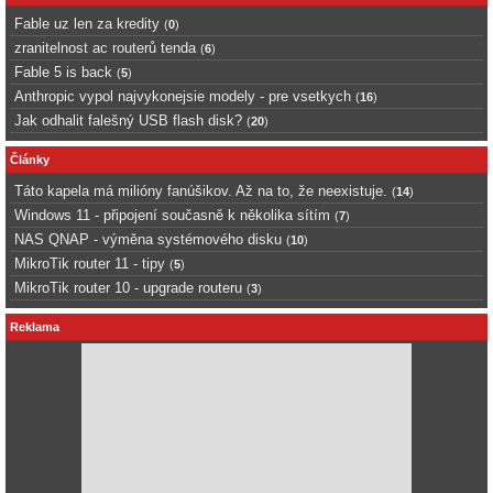
Fable uz len za kredity
(
0
)
zranitelnost ac routerů tenda
(
6
)
Fable 5 is back
(
5
)
Anthropic vypol najvykonejsie modely - pre vsetkych
(
16
)
Jak odhalit falešný USB flash disk?
(
20
)
Články
Táto kapela má milióny fanúšikov. Až na to, že neexistuje.
(
14
)
Windows 11 - připojení současně k několika sítím
(
7
)
NAS QNAP - výměna systémového disku
(
10
)
MikroTik router 11 - tipy
(
5
)
MikroTik router 10 - upgrade routeru
(
3
)
Reklama