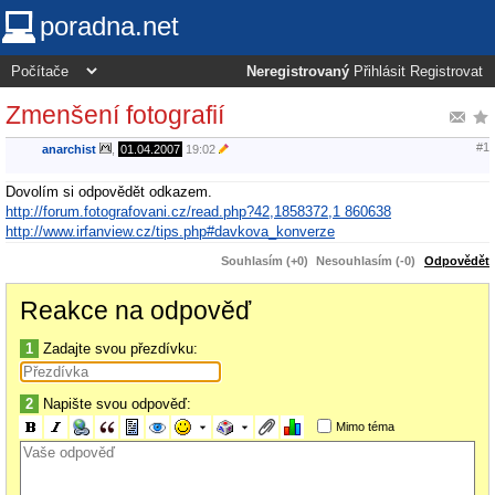
poradna.net
Neregistrovaný
Přihlásit
Registrovat
Zmenšení fotografií
#1
anarchist
,
01.04.2007
19:02
Dovolím si odpovědět odkazem.
http://forum.fotografovani.cz/read.php?42,1858372,1 860638
http://www.irfanview.cz/tips.php#davkova_konverze
Souhlasím (+0)
Nesouhlasím (-0)
Odpovědět
Reakce na odpověď
1
Zadajte svou přezdívku:
2
Napište svou odpověď:
Mimo téma