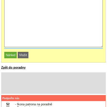
Zpět do poradny
Podpořte nás
$2
- Ikona patrona na poradně