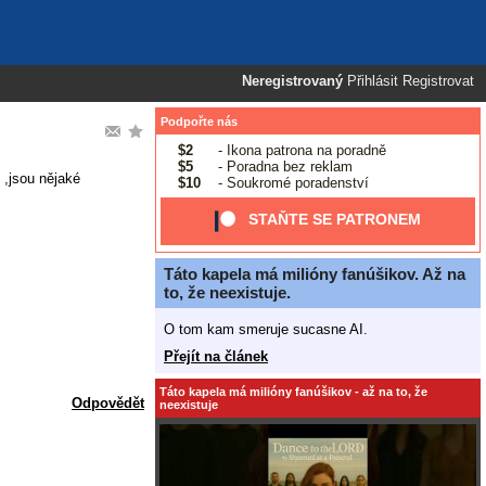
Neregistrovaný
Přihlásit
Registrovat
Podpořte nás
$2
- Ikona patrona na poradně
$5
- Poradna bez reklam
,jsou nějaké
$10
- Soukromé poradenství
STAŇTE SE PATRONEM
Táto kapela má milióny fanúšikov. Až na
to, že neexistuje.
O tom kam smeruje sucasne AI.
Přejít na článek
Táto kapela má milióny fanúšikov - až na to, že
Odpovědět
neexistuje