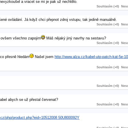
 nevyzkoušel a vracet se mi je pak už nechtělo.
Souhlasím (+0)
Neso
šené ovládání. Já když chci přepnot zdroj vstupu, tak jedině manuálně.
Souhlasím (+0)
Neso
ud ovšem všechno zapojim
Máš nějaký jiný navrhy na sestavu?
Souhlasím (+0)
Neso
i co přesně hledám
Našel jsem
http://www.alza.cz/kabel-utp-patch-kat-5e-
Souhlasím (+0)
Neso
Souhlasím (+0)
Neso
abel abych se už přestal červenat?
Souhlasím (+0)
Neso
p.cz/php/product.php?eid=10512008 50U800092Y
Souhlasím (+0)
Neso