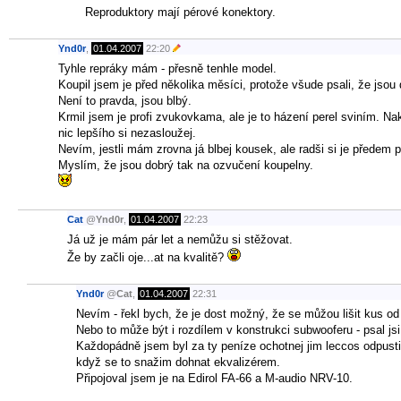
Reproduktory mají pérové konektory.
Ynd0r
,
01.04.2007
22:20
Tyhle repráky mám - přesně tenhle model.
Koupil jsem je před několika měsíci, protože všude psali, že jsou 
Není to pravda, jsou blbý.
Krmil jsem je profi zvukovkama, ale je to házení perel sviním. N
nic lepšího si nezasloužej.
Nevím, jestli mám zrovna já blbej kousek, ale radši si je předem po
Myslím, že jsou dobrý tak na ozvučení koupelny.
Cat
@
Ynd0r
,
01.04.2007
22:23
Já už je mám pár let a nemůžu si stěžovat.
Že by začli oje...at na kvalitě?
Ynd0r
@
Cat
,
01.04.2007
22:31
Nevím - řekl bych, že je dost možný, že se můžou lišit kus od
Nebo to může být i rozdílem v konstrukci subwooferu - psal js
Každopádně jsem byl za ty peníze ochotnej jim leccos odpustit,
když se to snažim dohnat ekvalizérem.
Připojoval jsem je na Edirol FA-66 a M-audio NRV-10.