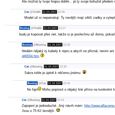
Ale možná ty tvoje hrajou dobře... já ty svoje bohužel předem
Cat
@
Ynd0r
,
01.04.2007
22:38
Model už si nepamatuji. Ty novější mají větší zadky a vylep
Boeing
@
Ynd0r
,
01.04.2007
22:27
budu je kupovat přes net, takže si je poslechnu až doma, pok
Boeing
@
Boeing
,
01.04.2007
22:30
hledám nějaký ty kabely k repru a abych se přiznal, nevim an
d40034.htm
Cat
@
Boeing
,
01.04.2007
22:39
Sakra tohle je úplně k něčemu jinému.
Boeing
@
Cat
,
01.04.2007
22:42
No fajn
Mohu poprosit o nějaký link přímo na konkretní k
Cat
@
Boeing
,
01.04.2007
22:33
Zapojení je jednoduché. Jiný návrh mám:
http://www.alfacom
Jsou o 75 Kč levnější.