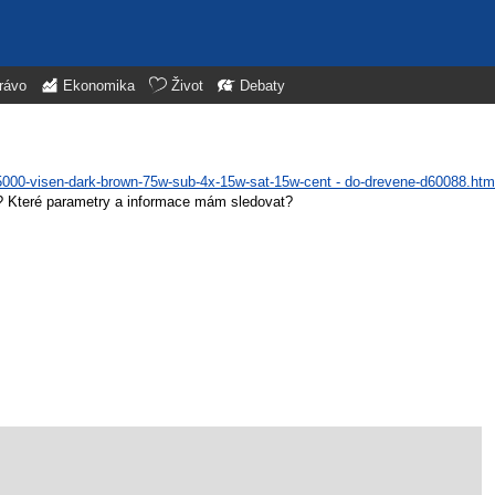
rávo
Ekonomika
Život
Debaty
-5000-visen-dark-brown-75w-sub-4x-15w-sat-15w-cent - do-drevene-d60088.htm
u? Které parametry a informace mám sledovat?