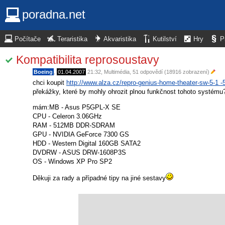
poradna.net
Počítače
Teraristika
Akvaristika
Kutilství
Hry
P
Kompatibilita reprosoustavy
Boeing
,
01.04.2007
21:32
,
Multimédia
, 51 odpovědí (18916 zobrazení)
chci koupit
http://www.alza.cz/repro-genius-home-theater-sw-5-1 
překážky, které by mohly ohrozit plnou funkčnost tohoto systém
mám:MB - Asus P5GPL-X SE
CPU - Celeron 3.06GHz
RAM - 512MB DDR-SDRAM
GPU - NVIDIA GeForce 7300 GS
HDD - Western Digital 160GB SATA2
DVDRW - ASUS DRW-1608P3S
OS - Windows XP Pro SP2
Děkuji za rady a případné tipy na jiné sestavy