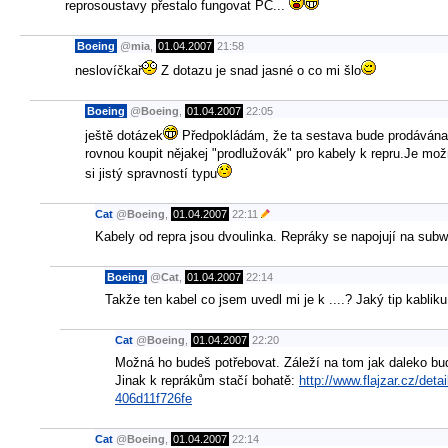
reprosoustavy přestalo fungovat PC...
Boeing
@
mia
,
01.04.2007
21:58
neslovíčkař
Z dotazu je snad jasné o co mi šlo
Boeing
@
Boeing
,
01.04.2007
22:05
ještě dotázek
Předpokládám, že ta sestava bude prodávána s
rovnou koupit nějakej "prodlužovák" pro kabely k repru.Je mo
si jistý spravností typu
Cat
@
Boeing
,
01.04.2007
22:11
Kabely od repra jsou dvoulinka. Repráky se napojují na subw
Boeing
@
Cat
,
01.04.2007
22:14
Takže ten kabel co jsem uvedl mi je k ....? Jaký tip kablik
Cat
@
Boeing
,
01.04.2007
22:20
Možná ho budeš potřebovat. Záleží na tom jak daleko bu
Jinak k reprákům stačí bohatě:
http://www.flajzar.cz/d
406d11f726fe
Cat
@
Boeing
,
01.04.2007
22:14