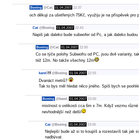
Boeing
@
Cat
,
01.04.2007
22:37
och děkuji za ušetřených 75Kč, využiju je na příspěvek pr
Cat
@
Boeing
,
01.04.2007
22:43
Napiš jak daleko bude subwofer od Pc, a jak daleko budou j
Boeing
@
Cat
,
01.04.2007
22:50
Co se týče polohy Subwofru od PC, jsou dvě varianty, tak
též 12m. No takže všechny 12m
karel
@
Boeing
,
01.04.2007
22:55
Dvanáct metrů?
Tak to bys měl hledat něco jiného. Spíš bych se poohl
Boeing
@
karel
,
01.04.2007
23:00
mistnost o velikosti cca 6m x 7m. Když vezmu různé o
nevhodnější než delší
Cat
@
Boeing
,
01.04.2007
23:05
Nejlepší bude až si to koupíš a rozestavíš tak jak 
nadbývat.