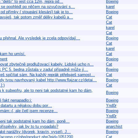
 "delší" to jest cca 12m, repra od…
Boeing
ch se poohlédl po něčem na ozvučování s…
karel
od přímky ( stoupání,klesání) tak je to…
Boeing
dstavuješ, tak potom změř délky kabelů a…
Cat
Cat
karel
Cat
u přehnal. Ale vysledek je zcela odpovídají…
Boeing
Cat
karel
 kam ho umísí.
Cat
ment
Boeing
povat zbytečně prodlužovací kabely. Lidské ucho n…
Cat
l k PC 5. bedna zůstala v zadu( případně může jí…
Boeing
kážeš spčítat sám. Na každý reprák ptřebuješ samost…
Cat
dy tvou navrhovaný kabel http://www.flajzar.cz/detai…
Boeing
]:)
Cat
u k subwofru, ale to neni tak podstatné kam ho dám,
Boeing
 fakt nenapadlo:i:
Boeing
ho datartu a nějakou dobu por…
Ynd0r
nemám:-(, ale četl jsem recenze…
Boeing
Ynd0r
o neni tak podstatné kam ho dám, poně…
Boeing
příspěvky, jak by to tu vypadalo?
anarchist
aké narážky (dvorek, kravín, vyset). J…
Boeing
.alfacomp.cz/php/product.php?eid=1051200…
Cat