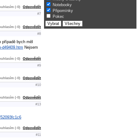
Notebooky
uhlasím (-0)
Odpovědět
Připomínky
#7
Pokec
uhlasím (-0)
Odpovědět
#8
m případě bych měl
3m-d49409.htm
Nejsem
uhlasím (-0)
Odpovědět
#9
uhlasím (-0)
Odpovědět
#10
uhlasím (-0)
Odpovědět
#13
f52093fc1c6
uhlasím (-0)
Odpovědět
#11