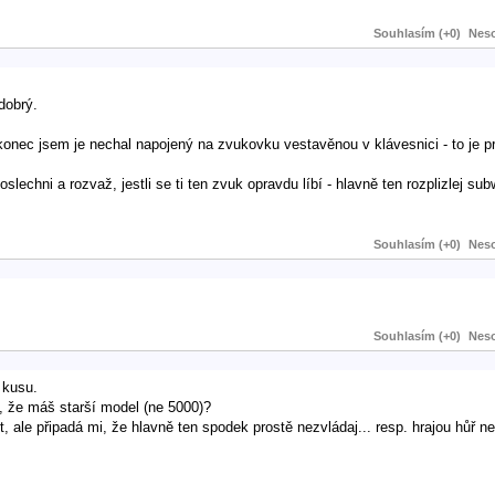
Souhlasím (+0)
Neso
dobrý.
akonec jsem je nechal napojený na zvukovku vestavěnou v klávesnici - to je p
slechni a rozvaž, jestli se ti ten zvuk opravdu líbí - hlavně ten rozplizlej sub
Souhlasím (+0)
Neso
Souhlasím (+0)
Neso
 kusu.
i, že máš starší model (ne 5000)?
 ale připadá mi, že hlavně ten spodek prostě nezvládaj... resp. hrajou hůř ne