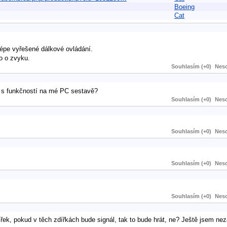
Boeing
Cat
lépe vyřešené dálkové ovládání.
to o zvyku.
Souhlasím (+0)
Neso
s funkčností na mé PC sestavě?
Souhlasím (+0)
Neso
Souhlasím (+0)
Neso
Souhlasím (+0)
Neso
Souhlasím (+0)
Neso
dířek, pokud v těch zdířkách bude signál, tak to bude hrát, ne? Ještě jsem nez