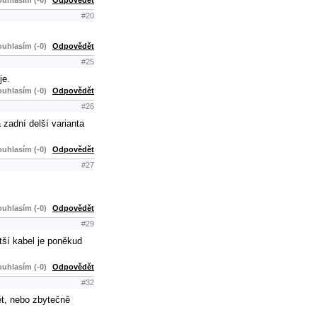
#20
uhlasím (-0)
Odpovědět
#25
je.
uhlasím (-0)
Odpovědět
#26
 zadní delší varianta
uhlasím (-0)
Odpovědět
#27
uhlasím (-0)
Odpovědět
#29
tší kabel je poněkud
uhlasím (-0)
Odpovědět
#32
ět, nebo zbytečně