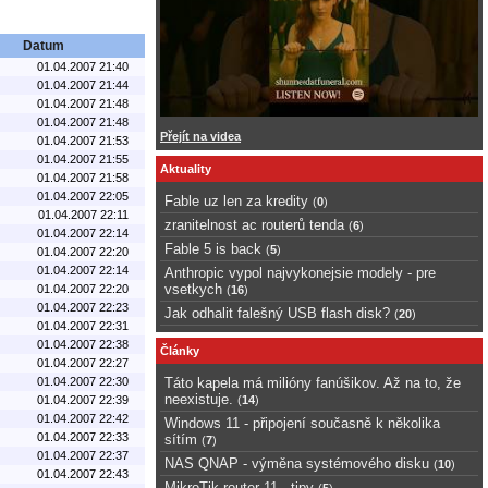
Datum
01.04.2007 21:40
01.04.2007 21:44
01.04.2007 21:48
01.04.2007 21:48
Přejít na videa
01.04.2007 21:53
01.04.2007 21:55
Aktuality
01.04.2007 21:58
01.04.2007 22:05
Fable uz len za kredity
(
0
)
01.04.2007 22:11
zranitelnost ac routerů tenda
(
6
)
01.04.2007 22:14
Fable 5 is back
(
5
)
01.04.2007 22:20
01.04.2007 22:14
Anthropic vypol najvykonejsie modely - pre
vsetkych
01.04.2007 22:20
(
16
)
01.04.2007 22:23
Jak odhalit falešný USB flash disk?
(
20
)
01.04.2007 22:31
01.04.2007 22:38
Články
01.04.2007 22:27
01.04.2007 22:30
Táto kapela má milióny fanúšikov. Až na to, že
neexistuje.
01.04.2007 22:39
(
14
)
01.04.2007 22:42
Windows 11 - připojení současně k několika
01.04.2007 22:33
sítím
(
7
)
01.04.2007 22:37
NAS QNAP - výměna systémového disku
(
10
)
01.04.2007 22:43
MikroTik router 11 - tipy
(
5
)