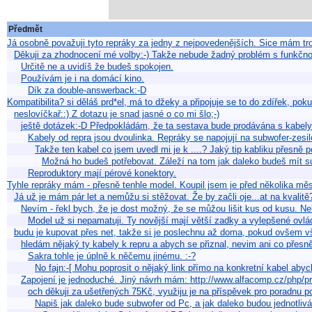
Předmět
Já osobně považuji tyto repráky za jedny z nejpovedenějších. Sice mám tro
Děkuji za zhodnocení mé volby:-) Takže nebude žadný problém s funkčn
Určitě ne a uvidíš že budeš spokojen.
Používám je i na domácí kino.
Dík za double-answerback:-D
Kompatibilita? si děláš prd*el, má to džeky a připojuje se to do zdířek, po
neslovíčkař::) Z dotazu je snad jasné o co mi šlo;-)
ještě dotázek:-D Předpokládám, že ta sestava bude prodávána s kabely
Kabely od repra jsou dvoulinka. Repráky se napojují na subwofer-zesi
Takže ten kabel co jsem uvedl mi je k ....? Jaký tip kabliku přesně p
Možná ho budeš potřebovat. Záleží na tom jak daleko budeš mít s
Reproduktory mají pérové konektory.
Tyhle repráky mám - přesně tenhle model. Koupil jsem je před několika měs
Já už je mám pár let a nemůžu si stěžovat. Že by začli oje...at na kvalitě?
Nevím - řekl bych, že je dost možný, že se můžou lišit kus od kusu. N
Model už si nepamatuji. Ty novější mají větší zadky a vylepšené ovlá
budu je kupovat přes net, takže si je poslechnu až doma, pokud ovšem 
hledám nějaký ty kabely k repru a abych se přiznal, nevim ani co přesn
Sakra tohle je úplně k něčemu jinému. :-?
No fajn:-[ Mohu poprosit o nějaký link přímo na konkretní kabel abyc
Zapojení je jednoduché. Jiný návrh mám: http://www.alfacomp.cz/php
och děkuji za ušetřených 75Kč, využiju je na příspěvek pro poradnu p
Napiš jak daleko bude subwofer od Pc, a jak daleko budou jednotliv