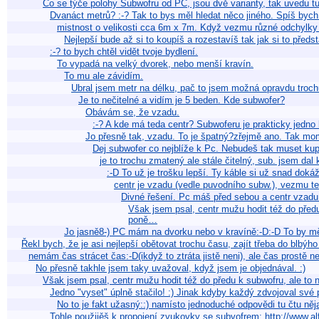
Co se týče polohy Subwofru od PC, jsou dvě varianty, tak uvedu tu
Dvanáct metrů? :-? Tak to bys měl hledat něco jiného. Spíš by
mistnost o velikosti cca 6m x 7m. Když vezmu různé odchylky 
Nejlepší bude až si to koupíš a rozestavíš tak jak si to pře
:-? to bych chtěl vidět tvoje bydlení.
To vypadá na velký dvorek, nebo menší kravín.
To mu ale závidím.
Ubral jsem metr na délku, pač to jsem možná opravdu troch
Je to nečitelné a vidím je 5 beden. Kde subwofer?
Obávám se, že vzadu.
:-? A kde má teda centr? Subwoferu je prakticky jedno
Jo přesně tak, vzadu. To je špatný?zřejmě ano. Tak mo
Dej subwofer co nejblíže k Pc. Nebudeš tak muset ku
je to trochu zmatený ale stále čitelný, sub. jsem da
:-D To už je trošku lepší. Ty káble si už snad do
centr je vzadu (vedle puvodního subw.), vezmu te
Divné řešení. Pc máš před sebou a centr vzadu.
Však jsem psal, centr mužu hodit též do před
poně…
Jo jasně8-) PC mám na dvorku nebo v kravíně:-D:-D To by mě
Řekl bych, že je asi nejlepší obětovat trochu času, zajít třeba do blbý
nemám čas strácet čas:-D(ikdyž to ztráta jistě neni), ale čas prostě 
No přesně takhle jsem taky uvažoval, když jsem je objednával. :)
Však jsem psal, centr mužu hodit též do předu k subwofru, ale t
Jedno "vyset" úplně stačilo! :) Jinak kdyby každý zdvojoval své 
No to je fakt užasný::) namísto jednoduché odpovědi tu čtu něj
Tohle použijěš k propojení zvukovky se subvofrem: http://www