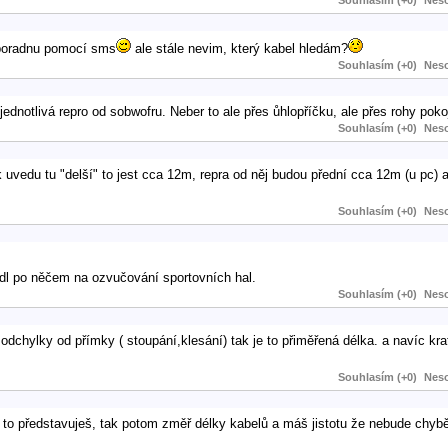
o poradnu pomocí sms
ale stále nevim, který kabel hledám?
Souhlasím (+0)
Neso
ednotlivá repro od sobwofru. Neber to ale přes ůhlopříčku, ale přes rohy poko
Souhlasím (+0)
Neso
 uvedu tu "delší" to jest cca 12m, repra od něj budou přední cca 12m (u pc) a
Souhlasím (+0)
Neso
édl po něčem na ozvučování sportovních hal.
Souhlasím (+0)
Neso
dchylky od přímky ( stoupání,klesání) tak je to přiměřená délka. a navíc kra
Souhlasím (+0)
Neso
si to představuješ, tak potom změř délky kabelů a máš jistotu že nebude chyb