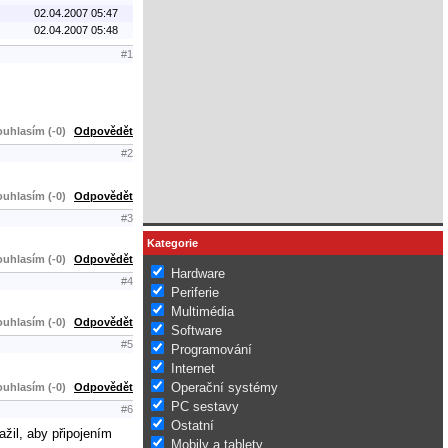
02.04.2007 05:47
02.04.2007 05:48
#1
uhlasím (-0)
Odpovědět
#2
uhlasím (-0)
Odpovědět
#3
Kategorie
uhlasím (-0)
Odpovědět
Hardware
#4
Periferie
Multimédia
uhlasím (-0)
Odpovědět
Software
#5
Programování
Internet
Operační systémy
uhlasím (-0)
Odpovědět
PC sestavy
#6
Ostatní
ažil, aby připojením
Mobily a tablety