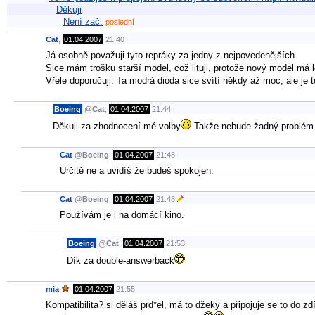
Děkuji
Není zač.
poslední
Cat
,
01.04.2007
21:40
Já osobně považuji tyto repráky za jedny z nejpovedenějších.
Sice mám trošku starší model, což lituji, protože nový model má 
Vřele doporučuji. Ta modrá dioda sice svítí někdy až moc, ale je 
Boeing
@
Cat
,
01.04.2007
21:44
Děkuji za zhodnocení mé volby
Takže nebude žadný problém 
Cat
@
Boeing
,
01.04.2007
21:48
Určitě ne a uvidíš že budeš spokojen.
Cat
@
Boeing
,
01.04.2007
21:48
Používám je i na domácí kino.
Boeing
@
Cat
,
01.04.2007
21:53
Dík za double-answerback
mia
,
01.04.2007
21:55
Kompatibilita? si děláš prd*el, má to džeky a připojuje se to do z