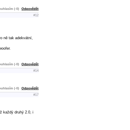
uhlasím (-0)
Odpovědět
#12
ro ně tak adekvátní,
woofer.
uhlasím (-0)
Odpovědět
#14
uhlasím (-0)
Odpovědět
#17
ž každý druhý 2.0, i