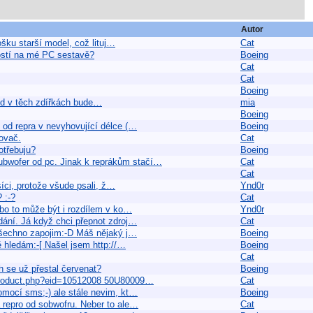
Autor
šku starší model, což lituj…
Cat
ostí na mé PC sestavě?
Boeing
Cat
Cat
Boeing
kud v těch zdířkách bude…
mia
Boeing
 od repra v nevyhovující délce (…
Boeing
lovač.
Cat
otřebuju?
Boeing
ubwofer od pc. Jinak k reprákům stačí…
Cat
Cat
íci, protože všude psali, ž…
Ynd0r
 :-?
Cat
ebo to může být i rozdílem v ko…
Ynd0r
dání. Já když chci přepnot zdroj…
Cat
všechno zapojim:-D Máš nějaký j…
Boeing
ě hledám:-[ Našel jsem http://…
Boeing
Cat
h se už přestal červenat?
Boeing
/product.php?eid=10512008 50U80009…
Cat
omocí sms;-) ale stále nevim, kt…
Boeing
á repro od sobwofru. Neber to ale…
Cat