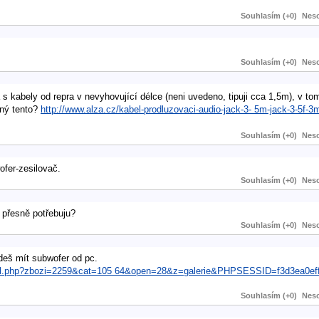
Souhlasím (+0)
Neso
Souhlasím (+0)
Neso
 kabely od repra v nevyhovující délce (neni uvedeno, tipuji cca 1,5m), v to
žný tento?
http://www.alza.cz/kabel-prodluzovaci-audio-jack-3- 5m-jack-3-5f-
Souhlasím (+0)
Neso
ofer-zesilovač.
Souhlasím (+0)
Neso
u přesně potřebuju?
Souhlasím (+0)
Neso
deš mít subwofer od pc.
etail.php?zbozi=2259&cat=105 64&open=28&z=galerie&PHPSESSID=f3d3ea0ef
Souhlasím (+0)
Neso