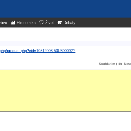
rávo
Ekonomika
Život
Debaty
z/php/product.php?eid=10512008 50U800092Y
Souhlasím (+0)
Neso