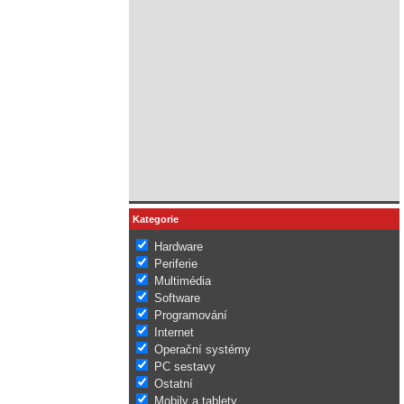
Kategorie
Hardware
Periferie
Multimédia
Software
Programování
Internet
Operační systémy
PC sestavy
Ostatní
Mobily a tablety