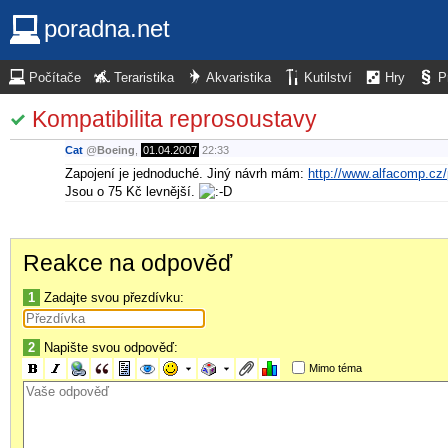
poradna.net
Počítače
Teraristika
Akvaristika
Kutilství
Hry
P
Kompatibilita reprosoustavy
Cat
@
Boeing
,
01.04.2007
22:33
Zapojení je jednoduché. Jiný návrh mám:
http://www.alfacomp.c
Jsou o 75 Kč levnější.
Reakce na odpověď
1
Zadajte svou přezdívku:
2
Napište svou odpověď:
Mimo téma