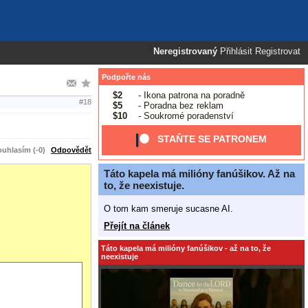
Neregistrovaný
Přihlásit
Registrovat
Podpořte nás
$2
- Ikona patrona na poradně
#18
$5
- Poradna bez reklam
$10
- Soukromé poradenství
STAŇTE SE PATRONEM
uhlasím (-0)
Odpovědět
Táto kapela má milióny fanúšikov. Až na
to, že neexistuje.
O tom kam smeruje sucasne AI.
Přejít na článek
Táto kapela má milióny fanúšikov - až na to, že
neexistuje