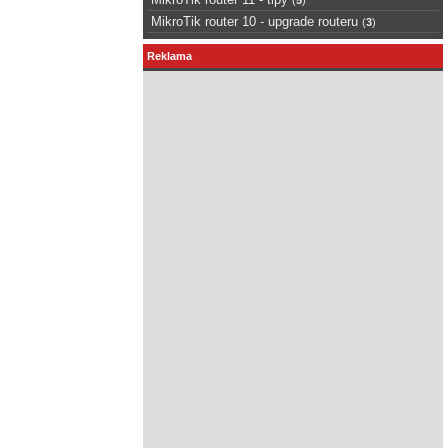
MikroTik router 10 - upgrade routeru
(
3
)
Reklama