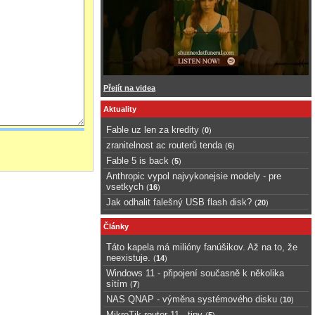
Přejít na videa
Aktuality
Fable uz len za kredity
(
0
)
zranitelnost ac routerů tenda
(
6
)
Fable 5 is back
(
5
)
Anthropic vypol najvykonejsie modely - pre
vsetkych
(
16
)
Jak odhalit falešný USB flash disk?
(
20
)
Články
Táto kapela má milióny fanúšikov. Až na to, že
neexistuje.
(
14
)
Windows 11 - připojení současně k několika
sítím
(
7
)
NAS QNAP - výměna systémového disku
(
10
)
MikroTik router 11 - tipy
(
5
)