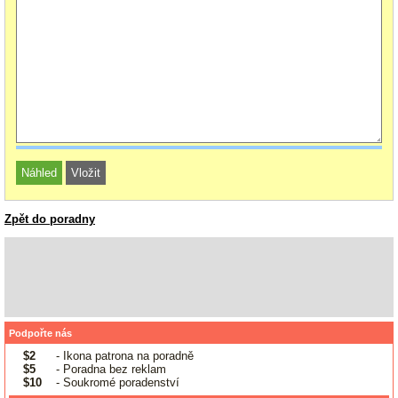
Zpět do poradny
Podpořte nás
$2
- Ikona patrona na poradně
$5
- Poradna bez reklam
$10
- Soukromé poradenství