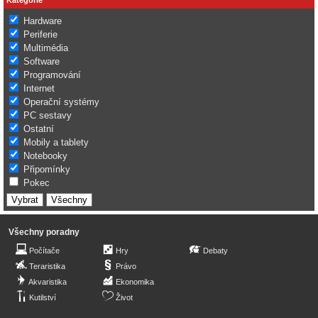
Hardware
Periferie
Multimédia
Software
Programování
Internet
Operační systémy
PC sestavy
Ostatní
Mobily a tablety
Notebooky
Připomínky
Pokec
Všechny poradny
Počítače
Hry
Debaty
Teraristika
Právo
Akvaristika
Ekonomika
Kutilství
Život