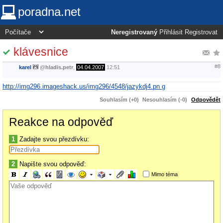
poradna.net
Neregistrovaný
Přihlásit
Registrovat
klávesnice
#8
karel
@
hladis.petr
,
04.04.2007
12:51
http://img296.imageshack.us/img296/4548/jazykdj4.pn g
Souhlasím (+0)
Nesouhlasím (-0)
Odpovědět
Reakce na odpověď
1
Zadajte svou přezdívku:
2
Napište svou odpověď:
Mimo téma