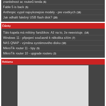
zranitelnost ac routerů tenda
(
6
)
Fable 5 is back
(
5
)
Anthropic vypol najvykonejsie modely - pre vsetkych
(
16
)
Jak odhalit falešný USB flash disk?
(
20
)
Články
Táto kapela má milióny fanúšikov. Až na to, že neexistuje.
(
14
)
Windows 11 - připojení současně k několika sítím
(
7
)
NAS QNAP - výměna systémového disku
(
10
)
MikroTik router 11 - tipy
(
5
)
MikroTik router 10 - upgrade routeru
(
3
)
Reklama