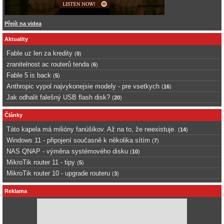
Přejít na videa
Aktuality
Fable uz len za kredity
(
0
)
zranitelnost ac routerů tenda
(
6
)
Fable 5 is back
(
5
)
Anthropic vypol najvykonejsie modely - pre vsetkych
(
16
)
Jak odhalit falešný USB flash disk?
(
20
)
Články
Táto kapela má milióny fanúšikov. Až na to, že neexistuje.
(
14
)
Windows 11 - připojení současně k několika sítím
(
7
)
NAS QNAP - výměna systémového disku
(
10
)
MikroTik router 11 - tipy
(
5
)
MikroTik router 10 - upgrade routeru
(
3
)
Reklama