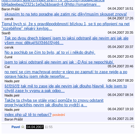
b94adeebea22321c1e0a2&board=4.0[http://smartmani…
04.04.2007 16:51
Baron Prášil
skousím to na teto poradne,ale zatim nic,díky!musím skouset znova!
04.04.2007 17:26
cervik
Tipnul bych si, že s pravděpodobností blízkou 1, se ti po připojení na net
"rozeběhne" nějaký keylog…
04.04.2007 20:35
StanB
Tak po dvou dnech trápení jsem to jaksi odstranil,ale nevim ani jak,ale
všem moc děkuji!ščřžěščřžýěš…
05.04.2007 20:37
cervik
No a pochlub se čím to bylo, ať to ví i někdo druhý.
05.04.2007 20:43
čumil
jsem to jaksi odstranil,ale nevim ani jak :-D Asi se nepochlubí.
05.04.2007 20:46
Cat
no není se cim machrovat,proto~e ráno po zapnutí to zase nejde,a po
oprave hácku jsem nikde neserfov…
06.04.2007 08:20
hladis.petr
ščřžščřž,tak mě to zase jde,ale nevim,jak dlouho,hlavně ,kde jsem to
chytil,zase ty vypnu a pak odpo…
06.04.2007 08:34
hladis.petr
Takže ta chyba se stále vrací,pomůže to znovu odstanit
progr.hyjackthis,nevim jak dlouho to vydrží,a…
06.04.2007 19:10
hladis.petr
index.php už tě to nebaví?
poslední
06.04.2007 21:28
Baron Prášil
#1
Pavel
,
04.04.2007
11:55