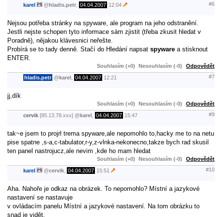
#6
karel
@
hladis.petr
,
04.04.2007
12:04
Nejsou potřeba stránky na spyware, ale program na jeho odstranění.
Jestli nejste schopen tyto informace sám zjistit (třeba zkusit hledat v
Poradně), nějakou klávesnici neřešte.
Probírá se to tady denně. Stačí do Hledání napsat
spyware
a stisknout
ENTER.
Souhlasím (+0)
Nesouhlasím (-0)
Odpovědět
#7
hladis.petr
@
karel
,
04.04.2007
12:21
jj,dík
Souhlasím (+0)
Nesouhlasím (-0)
Odpovědět
#9
cervik
[85.13.78.xxx]
@
karel
,
04.04.2007
15:47
tak~e jsem to projrl trema spyware,ale nepomohlo to,hacky me to na netu
pise spatne ,s-a,c-tabulator,r-y,z-vlnka-nekonecno,takze bych rad skusil
ten panel nastrojucz,ale nevim ,kde ho mam hledat
Souhlasím (+0)
Nesouhlasím (-0)
Odpovědět
#10
karel
@
cervik
,
04.04.2007
15:51
Aha. Nahoře je odkaz na obrázek. To nepomohlo? Místní a jazykové
nastavení se nastavuje
v ovládacím panelu Místní a jazykové nastavení. Na tom obrázku to
snad je vidět.