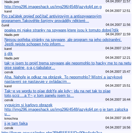
04.04.2007 11:57
hladis.petr
http://img296.imageshack.us/img296/4548/jazykdj4.pn g
04.04.2007 12:51
karel
Pro začátek projeď počítač antivirovým a antispywarovým
programem.Takovéhle šprýmy prováděly některé…
04.04.2007 11:56
čumil
poalea mi njake stranky na spyware,ktere jsou k tomuto dobré?dík
04.04.2007 11:59
hladis.petr
Nejsou potřeba stránky na spyware, ale program na jeho odstranění.
Jestli nejste schopen tyto inform…
04.04.2007 12:04
karel
jj,dík
04.04.2007 12:21
hladis.petr
tak~e jsem to projrl trema spyware,ale nepomohlo to,hacky me to na netu
pise spatne ,s-a,c-tabulator…
04.04.2007 15:47
cervik
Aha. Nahoře je odkaz na obrázek. To nepomohlo? Místní a jazykové
nastavení se nastavuje v ovládacím…
04.04.2007 15:51
karel
Tak~e ve wordu to píae dobYe,ale kdy~ jdu na net tak to píae
toto,scrz....a Y~,v tom panelu jsem to…
04.04.2007 16:44
cervik
vypujcim si karlovo obrazek
http://img296.imageshack.us/img296/4548/jazykdj4.pn g je tam zalozka
u…
04.04.2007 16:49
kmochna
jj,je tam fajka
04.04.2007 16:56
cervik
http://forum.asw.cz/index.php?PHPSESSID=90ba4cde3ca