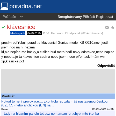
poradna.net
Neregistrovaný
Přihlásit
Registrovat
klávesnice
hladis.petr
,
04.04.2007
11:51
,
Hardware
, 22 odpovědí (6154 zobrazení)
prosím potYebuji poradit s klávesnicí Genius,model KB-O210,nevi,jestli
jsem nco na ní nezmá
kl,ale nepíse me hácky,a cislice,bud meto hodí novy odstavec,nebo napise
y nebo a,je ta klavesnice spatna nebo jsem neco pYemackl!mám win
xp,klasicke pc!
Odpovědět
Předmět
Pokud to není provokace...: zkontroluj si, zda máš nastavenou českou
(CZ, CS) nebo anglickou (EN) na…
04.04.2007 11:55
Pavel
tady na hlavním panelu totiacz nemam,ani en,chybi mtu ikonka