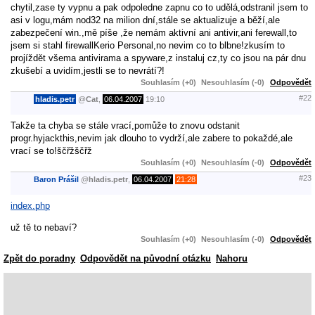
chytil,zase ty vypnu a pak odpoledne zapnu co to udělá,odstranil jsem to
asi v logu,mám nod32 na milion dní,stále se aktualizuje a běží,ale
zabezpečení win.,mě píše ,že nemám aktivní ani antivir,ani ferewall,to
jsem si stahl firewallKerio Personal,no nevim co to blbne!zkusím to
projíždět všema antivirama a spyware,z instaluj cz,ty co jsou na pár dnu
zkušebí a uvidím,jestli se to nevrátí?!
Souhlasím (+0)
Nesouhlasím (-0)
Odpovědět
#22
hladis.petr
@
Cat
,
06.04.2007
19:10
Takže ta chyba se stále vrací,pomůže to znovu odstanit
progr.hyjackthis,nevim jak dlouho to vydrží,ale zabere to pokaždé,ale
vrací se to!ščřžščřž
Souhlasím (+0)
Nesouhlasím (-0)
Odpovědět
#23
Baron Prášil
@
hladis.petr
,
06.04.2007
21:28
index.php
už tě to nebaví?
Souhlasím (+0)
Nesouhlasím (-0)
Odpovědět
Zpět do poradny
Odpovědět na původní otázku
Nahoru