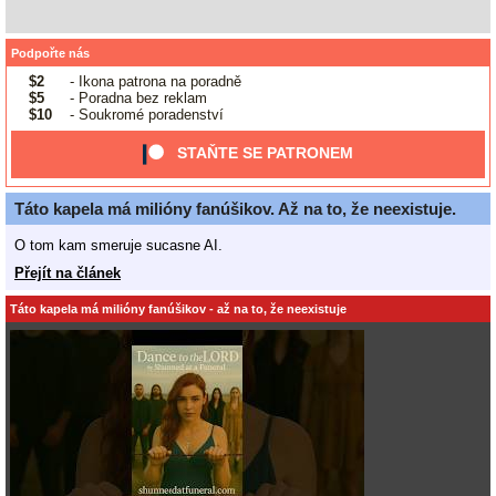
Podpořte nás
$2
- Ikona patrona na poradně
$5
- Poradna bez reklam
$10
- Soukromé poradenství
STAŇTE SE PATRONEM
Táto kapela má milióny fanúšikov. Až na to, že neexistuje.
O tom kam smeruje sucasne AI.
Přejít na článek
Táto kapela má milióny fanúšikov - až na to, že neexistuje