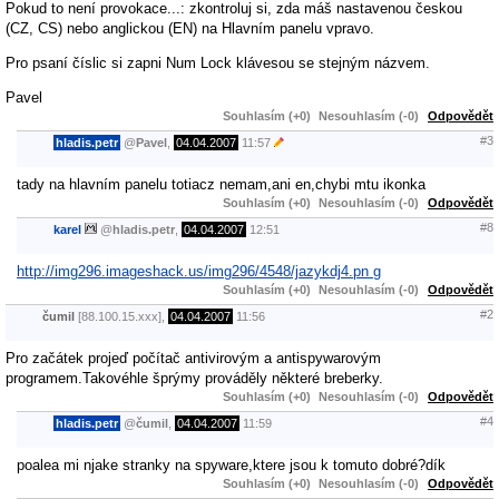
Pokud to není provokace...: zkontroluj si, zda máš nastavenou českou
(CZ, CS) nebo anglickou (EN) na Hlavním panelu vpravo.
Pro psaní číslic si zapni Num Lock klávesou se stejným názvem.
Pavel
Souhlasím (+0)
Nesouhlasím (-0)
Odpovědět
#3
hladis.petr
@
Pavel
,
04.04.2007
11:57
tady na hlavním panelu totiacz nemam,ani en,chybi mtu ikonka
Souhlasím (+0)
Nesouhlasím (-0)
Odpovědět
#8
karel
@
hladis.petr
,
04.04.2007
12:51
http://img296.imageshack.us/img296/4548/jazykdj4.pn g
Souhlasím (+0)
Nesouhlasím (-0)
Odpovědět
#2
čumil
[88.100.15.xxx],
04.04.2007
11:56
Pro začátek projeď počítač antivirovým a antispywarovým
programem.Takovéhle šprýmy prováděly některé breberky.
Souhlasím (+0)
Nesouhlasím (-0)
Odpovědět
#4
hladis.petr
@
čumil
,
04.04.2007
11:59
poalea mi njake stranky na spyware,ktere jsou k tomuto dobré?dík
Souhlasím (+0)
Nesouhlasím (-0)
Odpovědět