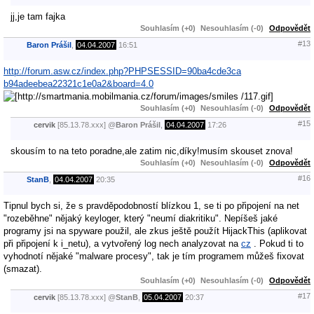
jj,je tam fajka
Souhlasím (+0)
Nesouhlasím (-0)
Odpovědět
#13
Baron Prášil
,
04.04.2007
16:51
http://forum.asw.cz/index.php?PHPSESSID=90ba4cde3ca
b94adeebea22321c1e0a2&board=4.0
Souhlasím (+0)
Nesouhlasím (-0)
Odpovědět
#15
cervik
[85.13.78.xxx]
@
Baron Prášil
,
04.04.2007
17:26
skousím to na teto poradne,ale zatim nic,díky!musím skouset znova!
Souhlasím (+0)
Nesouhlasím (-0)
Odpovědět
#16
StanB
,
04.04.2007
20:35
Tipnul bych si, že s pravděpodobností blízkou 1, se ti po připojení na net
"rozeběhne" nějaký keyloger, který "neumí diakritiku". Nepíšeš jaké
programy jsi na spyware použil, ale zkus ještě použít HijackThis (aplikovat
při připojení k i_netu), a vytvořený log nech analyzovat na
cz
. Pokud ti to
vyhodnotí nějaké "malware procesy", tak je tím programem můžeš fixovat
(smazat).
Souhlasím (+0)
Nesouhlasím (-0)
Odpovědět
#17
cervik
[85.13.78.xxx]
@
StanB
,
05.04.2007
20:37