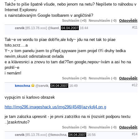
Takže to píše špatně všude, nebo jenom na netu? Nepíšete to náhodou v
Internet Exploreru
s nainstalovaným Google toolbarem v angličtině?
Souhlasím (+0)
Nesouhlasím (-0)
Odpovědět
#11
cervik
[85.13.78.xxx]
@
karel
,
04.04.2007
16:44
Tak~e ve wordu to píae dobYe,ale kdy~ jdu na net tak to píae
toto,scrz....a
Y~,v tom panelu jsem to pYepl,spyware jsem projel tYi druhy tedka
nevim,skusit odinstalovat ovlada
e a klávesnici a znovu to tam dat?Ten google,nepou~ívám a asi ho na
prohlí~e
i nemám!
Souhlasím (+0)
Nesouhlasím (-0)
Odpovědět
#12
kmochna
@
cervik
,
04.04.2007
16:49
vypujcim si karlovo obrazek
http://img296.imageshack.us/img296/4548/jazykdj4.pn g
je tam zalozka upresnit - je prvni zatrzitko na ni (rozsirit podporu textu
..)zaskrtnuto?
Souhlasím (+0)
Nesouhlasím (-0)
Odpovědět
#14
cervik
[85.13.78.xxx]
@
kmochna
,
04.04.2007
16:56