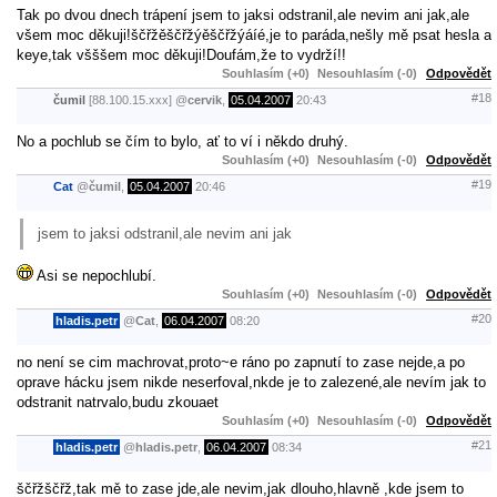
Tak po dvou dnech trápení jsem to jaksi odstranil,ale nevim ani jak,ale
všem moc děkuji!ščřžěščřžýěščřžýáíé,je to paráda,nešly mě psat hesla a
keye,tak všššem moc děkuji!Doufám,že to vydrží!!
Souhlasím (+0)
Nesouhlasím (-0)
Odpovědět
#18
čumil
[88.100.15.xxx]
@
cervik
,
05.04.2007
20:43
No a pochlub se čím to bylo, ať to ví i někdo druhý.
Souhlasím (+0)
Nesouhlasím (-0)
Odpovědět
#19
Cat
@
čumil
,
05.04.2007
20:46
jsem to jaksi odstranil,ale nevim ani jak
Asi se nepochlubí.
Souhlasím (+0)
Nesouhlasím (-0)
Odpovědět
#20
hladis.petr
@
Cat
,
06.04.2007
08:20
no není se cim machrovat,proto~e ráno po zapnutí to zase nejde,a po
oprave hácku jsem nikde neserfoval,nkde je to zalezené,ale nevím jak to
odstranit natrvalo,budu zkouaet
Souhlasím (+0)
Nesouhlasím (-0)
Odpovědět
#21
hladis.petr
@
hladis.petr
,
06.04.2007
08:34
ščřžščřž,tak mě to zase jde,ale nevim,jak dlouho,hlavně ,kde jsem to