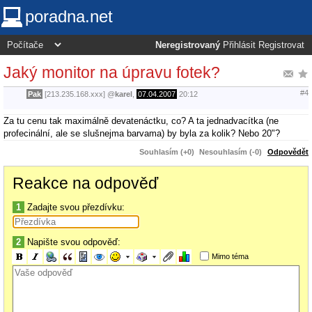
poradna.net
Neregistrovaný
Přihlásit
Registrovat
Jaký monitor na úpravu fotek?
#4
Pak
[213.235.168.xxx]
@
karel
,
07.04.2007
20:12
Za tu cenu tak maximálně devatenáctku, co? A ta jednadvacítka (ne
profecinální, ale se slušnejma barvama) by byla za kolik? Nebo 20"?
Souhlasím (+0)
Nesouhlasím (-0)
Odpovědět
Reakce na odpověď
1
Zadajte svou přezdívku:
2
Napište svou odpověď:
Mimo téma