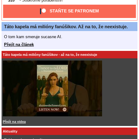
$10
- Soukromé poradenství
STAŇTE SE PATRONEM
Táto kapela má milióny fanúšikov. Až na to, že neexistuje.
O tom kam smeruje sucasne AI.
Přejít na článek
Táto kapela má milióny fanúšikov - až na to, že neexistuje
Přejít na videa
Aktuality