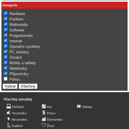
Kategorie
Hardware
Periferie
Multimédia
Software
Programování
Internet
Operační systémy
PC sestavy
Ostatní
Mobily a tablety
Notebooky
Připomínky
Pokec
Všechny poradny
Počítače
Hry
Debaty
Teraristika
Právo
Akvaristika
Ekonomika
Kutilství
Život