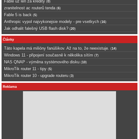
Fable uz len za kredity
(
0
)
zranitelnost ac routerů tenda
(
6
)
Fable 5 is back
(
5
)
Anthropic vypol najvykonejsie modely - pre vsetkych
(
16
)
Jak odhalit falešný USB flash disk?
(
20
)
Články
Táto kapela má milióny fanúšikov. Až na to, že neexistuje.
(
14
)
Windows 11 - připojení současně k několika sítím
(
7
)
NAS QNAP - výměna systémového disku
(
10
)
MikroTik router 11 - tipy
(
5
)
MikroTik router 10 - upgrade routeru
(
3
)
Reklama