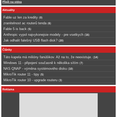
Přejít na videa
Aktuality
Fable uz len za kredity
(
0
)
zranitelnost ac routerů tenda
(
6
)
Fable 5 is back
(
5
)
Anthropic vypol najvykonejsie modely - pre vsetkych
(
16
)
Jak odhalit falešný USB flash disk?
(
20
)
Články
Táto kapela má milióny fanúšikov. Až na to, že neexistuje.
(
14
)
Windows 11 - připojení současně k několika sítím
(
7
)
NAS QNAP - výměna systémového disku
(
10
)
MikroTik router 11 - tipy
(
5
)
MikroTik router 10 - upgrade routeru
(
3
)
Reklama