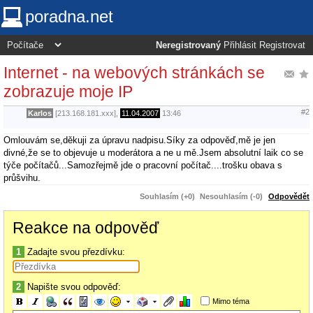
poradna.net
Neregistrovaný
Přihlásit
Registrovat
Internet - na webových stránkách se
zobrazuje moje IP
#2
Karlos
[213.168.181.xxx],
11.04.2007
13:46
Omlouvám se,děkuji za úpravu nadpisu.Síky za odpověď,mě je jen
divné,že se to objevuje u moderátora a ne u mě.Jsem absolutní laik co se
týče počítačů...Samozřejmě jde o pracovní počítač....trošku obava s
průšvihu.
Souhlasím (+0)
Nesouhlasím (-0)
Odpovědět
Reakce na odpověď
1
Zadajte svou přezdívku:
2
Napište svou odpověď:
Mimo téma