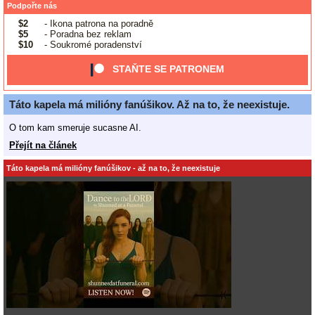
Podpořte nás
$2
- Ikona patrona na poradně
$5
- Poradna bez reklam
$10
- Soukromé poradenství
STAŇTE SE PATRONEM
Táto kapela má milióny fanúšikov. Až na to, že neexistuje.
O tom kam smeruje sucasne AI.
Přejít na článek
Táto kapela má milióny fanúšikov - až na to, že neexistuje