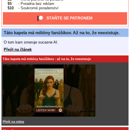
$5
- Poradna bez reklam
$10
- Soukromé poradenství
STAŇTE SE PATRONEM
Táto kapela má milióny fanúšikov. Až na to, že neexistuje.
O tom kam smeruje sucasne AI.
Přejít na článek
Táto kapela má milióny fanúšikov - až na to, že neexistuje
Přejít na videa