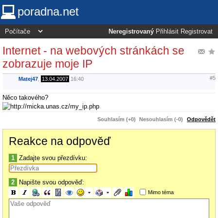
poradna.net
Neregistrovaný
Přihlásit
Registrovat
Internet - na webových stránkách se
zobrazuje moje IP
#5
Matej47
,
13.04.2007
16:40
Něco takového?
Souhlasím (+0)
Nesouhlasím (-0)
Odpovědět
Reakce na odpověď
1
Zadajte svou přezdívku:
2
Napište svou odpověď:
Mimo téma