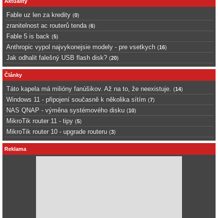
Aktuality
Fable uz len za kredity
(
0
)
zranitelnost ac routerů tenda
(
6
)
Fable 5 is back
(
5
)
Anthropic vypol najvykonejsie modely - pre vsetkych
(
16
)
Jak odhalit falešný USB flash disk?
(
20
)
Články
Táto kapela má milióny fanúšikov. Až na to, že neexistuje.
(
14
)
Windows 11 - připojení současně k několika sítím
(
7
)
NAS QNAP - výměna systémového disku
(
10
)
MikroTik router 11 - tipy
(
5
)
MikroTik router 10 - upgrade routeru
(
3
)
Reklama