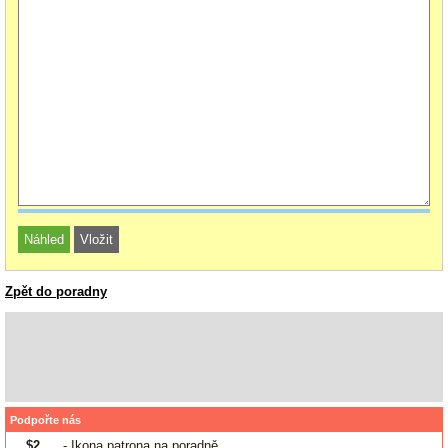
Zpět do poradny
Podpořte nás
$2
- Ikona patrona na poradně