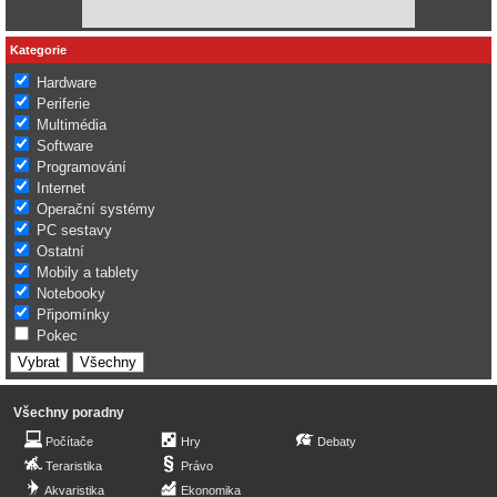
Kategorie
Hardware
Periferie
Multimédia
Software
Programování
Internet
Operační systémy
PC sestavy
Ostatní
Mobily a tablety
Notebooky
Připomínky
Pokec
Všechny poradny
Počítače
Hry
Debaty
Teraristika
Právo
Akvaristika
Ekonomika