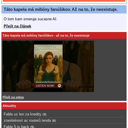
Táto kapela má milióny fanúšikov. Až na to, že neexistuje.
O tom kam smeruje sucasne AI.
Přejít na článek
Táto kapela má milióny fanúšikov - až na to, že neexistuje
Přejít na videa
Aktuality
Fable uz len za kredity
(
0
)
zranitelnost ac routerů tenda
(
6
)
Fable 5 is back
(
5
)