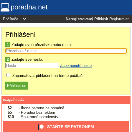
poradna.net
Neregistrovaný
Přihlásit
Registrovat
Přihlášení
1
Zadajte svou přezdívku nebo e-mail:
2
Zadajte své heslo:
Zapomenuté heslo
Zapamatovat přihlášení na tomto počítači
Podpořte nás
$2
- Ikona patrona na poradně
$5
- Poradna bez reklam
$10
- Soukromé poradenství
STAŇTE SE PATRONEM