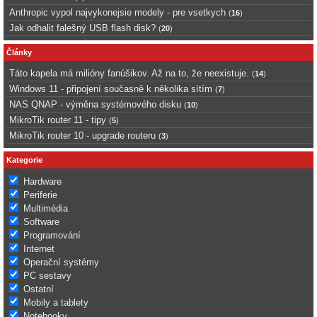
Anthropic vypol najvykonejsie modely - pre vsetkych
(
16
)
Jak odhalit falešný USB flash disk?
(
20
)
Články
Táto kapela má milióny fanúšikov. Až na to, že neexistuje.
(
14
)
Windows 11 - připojení současně k několika sítím
(
7
)
NAS QNAP - výměna systémového disku
(
10
)
MikroTik router 11 - tipy
(
5
)
MikroTik router 10 - upgrade routeru
(
3
)
Kategorie
Hardware
Periferie
Multimédia
Software
Programování
Internet
Operační systémy
PC sestavy
Ostatní
Mobily a tablety
Notebooky