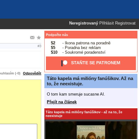
Neregistrovaný
Přihlásit
Registrovat
Podpořte nás
$2
- Ikona patrona na poradně
#3
$5
- Poradna bez reklam
$10
- Soukromé poradenství
STAŇTE SE PATRONEM
uhlasím (-0)
Odpovědět
Táto kapela má milióny fanúšikov. Až na
to, že neexistuje.
O tom kam smeruje sucasne AI.
Přejít na článek
Táto kapela má milióny fanúšikov - až na to, že
neexistuje