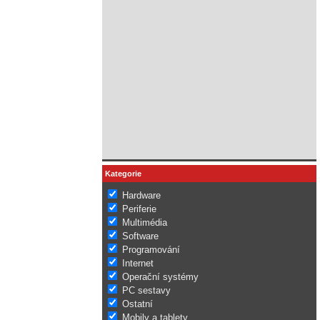
Kategorie
Hardware
Periferie
Multimédia
Software
Programování
Internet
Operační systémy
PC sestavy
Ostatní
Mobily a tablety