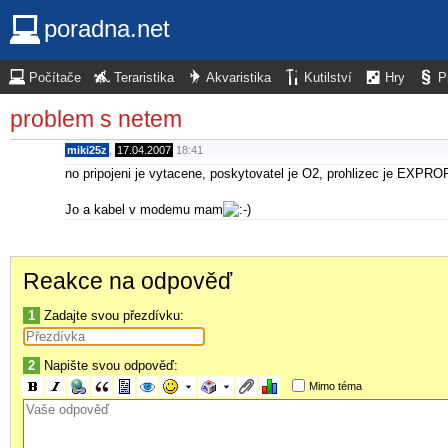
poradna.net
Počítače
Teraristika
Akvaristika
Kutilství
Hry
P
problem s netem
miki25z
,
17.04.2007
18:41
no pripojeni je vytacene, poskytovatel je O2, prohlizec je EXP
Jo a kabel v modemu mam
Reakce na odpověď
1
Zadajte svou přezdívku:
2
Napište svou odpověď:
Mimo téma