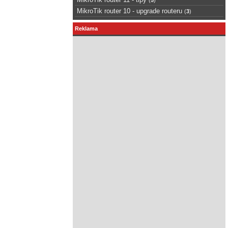
MikroTik router 10 - upgrade routeru
(
3
)
Reklama