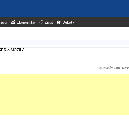
rávo
Ekonomika
Život
Debaty
RORER a MOZILA
Souhlasím (+0)
Neso