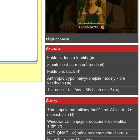
Přejít na videa
Aktuality
Fable uz len za kredity
(
0
)
zranitelnost ac routerů tenda
(
6
)
Fable 5 is back
(
5
)
Anthropic vypol najvykonejsie modely - pre
vsetkych
(
16
)
Jak odhalit falešný USB flash disk?
(
20
)
Články
Táto kapela má milióny fanúšikov. Až na to, že
neexistuje.
(
14
)
Windows 11 - připojení současně k několika
sítím
(
7
)
NAS QNAP - výměna systémového disku
(
10
)
MikroTik router 11 - tipy
(
5
)