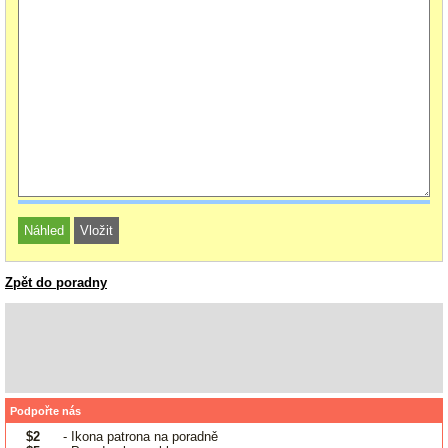
Zpět do poradny
Podpořte nás
$2
- Ikona patrona na poradně