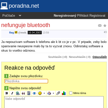
poradna.net
Neregistrovaný
Přihlásit
Registrovat
nefunguje bluetooth
#3
fleg
@
meb
,
16.04.2007
13:59
Ja nepouzivam software k telefonu ale k bt co je v pc. V pripade, zeby bolo
sparovanie neuspesne malo by ta to vyzvat znovu. Odinstaluj software a
skus to vsetko odznovu.
Souhlasím (+0)
Nesouhlasím (-0)
Odpovědět
Reakce na odpověď
1
Zadajte svou přezdívku:
2
Napište svou odpověď:
Mimo téma