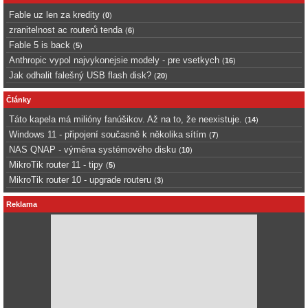
Fable uz len za kredity
(
0
)
zranitelnost ac routerů tenda
(
6
)
Fable 5 is back
(
5
)
Anthropic vypol najvykonejsie modely - pre vsetkych
(
16
)
Jak odhalit falešný USB flash disk?
(
20
)
Články
Táto kapela má milióny fanúšikov. Až na to, že neexistuje.
(
14
)
Windows 11 - připojení současně k několika sítím
(
7
)
NAS QNAP - výměna systémového disku
(
10
)
MikroTik router 11 - tipy
(
5
)
MikroTik router 10 - upgrade routeru
(
3
)
Reklama