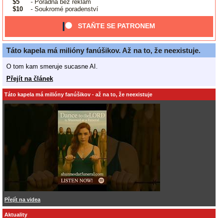
$5
- Poradna bez reklam
$10
- Soukromé poradenství
STAŇTE SE PATRONEM
Táto kapela má milióny fanúšikov. Až na to, že neexistuje.
O tom kam smeruje sucasne AI.
Přejít na článek
Táto kapela má milióny fanúšikov - až na to, že neexistuje
Přejít na videa
Aktuality