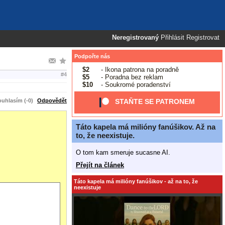
Neregistrovaný
Přihlásit
Registrovat
Podpořte nás
$2
- Ikona patrona na poradně
#4
$5
- Poradna bez reklam
$10
- Soukromé poradenství
uhlasím (-0)
Odpovědět
STAŇTE SE PATRONEM
Táto kapela má milióny fanúšikov. Až na
to, že neexistuje.
O tom kam smeruje sucasne AI.
Přejít na článek
Táto kapela má milióny fanúšikov - až na to, že
neexistuje