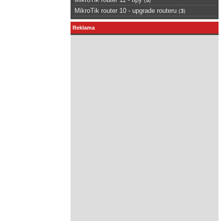
MikroTik router 10 - upgrade routeru
(
3
)
Reklama