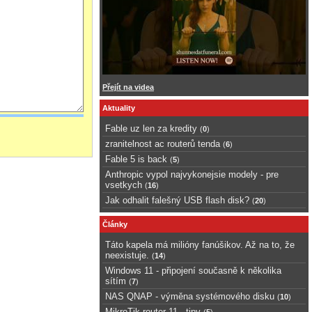
Přejít na videa
Aktuality
Fable uz len za kredity
(
0
)
zranitelnost ac routerů tenda
(
6
)
Fable 5 is back
(
5
)
Anthropic vypol najvykonejsie modely - pre
vsetkych
(
16
)
Jak odhalit falešný USB flash disk?
(
20
)
Články
Táto kapela má milióny fanúšikov. Až na to, že
neexistuje.
(
14
)
Windows 11 - připojení současně k několika
sítím
(
7
)
NAS QNAP - výměna systémového disku
(
10
)
MikroTik router 11 - tipy
(
5
)