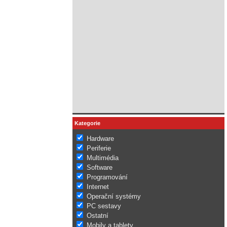
Kategorie
Hardware
Periferie
Multimédia
Software
Programování
Internet
Operační systémy
PC sestavy
Ostatní
Mobily a tablety