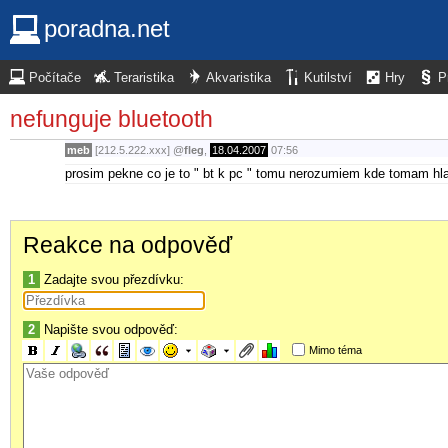
poradna.net
Počítače
Teraristika
Akvaristika
Kutilství
Hry
P
nefunguje bluetooth
meb
[212.5.222.xxx]
@
fleg
,
18.04.2007
07:56
prosim pekne co je to " bt k pc " tomu nerozumiem kde tomam hla
Reakce na odpověď
1
Zadajte svou přezdívku:
2
Napište svou odpověď:
Mimo téma