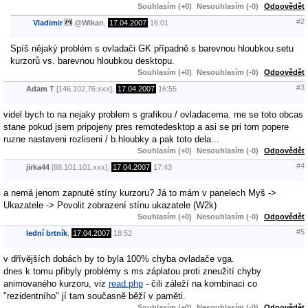
Souhlasím (+0)
Nesouhlasím (-0)
Odpovědět
#2
Vladimir
@
Wikan
,
17.04.2007
16:01
Spíš nějaký problém s ovladači GK případně s barevnou hloubkou setu
kurzorů vs. barevnou hloubkou desktopu.
Souhlasím (+0)
Nesouhlasím (-0)
Odpovědět
#3
Adam T
[146.102.76.xxx],
17.04.2007
16:55
videl bych to na nejaky problem s grafikou / ovladacema. me se toto obcas
stane pokud jsem pripojeny pres remotedesktop a asi se pri tom popere
ruzne nastaveni rozliseni / b.hloubky a pak toto dela...
Souhlasím (+0)
Nesouhlasím (-0)
Odpovědět
#4
jirka44
[88.101.101.xxx],
17.04.2007
17:43
a nemá jenom zapnuté stíny kurzoru? Já to mám v panelech Myš ->
Ukazatele -> Povolit zobrazení stínu ukazatele (W2k)
Souhlasím (+0)
Nesouhlasím (-0)
Odpovědět
#5
lední brtník
,
17.04.2007
18:52
v dřívějších dobách by to byla 100% chyba ovladače vga.
dnes k tomu přibyly problémy s ms záplatou proti zneužití chyby
animovaného kurzoru, viz
read.php
- čili záleží na kombinaci co
"rezidentního" jí tam současně běží v paměti.
Souhlasím (+0)
Nesouhlasím (-0)
Odpovědět