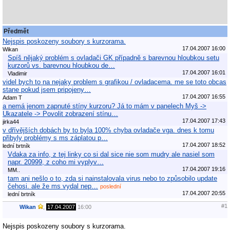
Předmět
Nejspis poskozeny soubory s kurzorama.
17.04.2007 16:00
Wikan
Spíš nějaký problém s ovladači GK případně s barevnou hloubkou setu
kurzorů vs. barevnou hloubkou de…
17.04.2007 16:01
Vladimir
videl bych to na nejaky problem s grafikou / ovladacema. me se toto obcas
stane pokud jsem pripojeny…
17.04.2007 16:55
Adam T
a nemá jenom zapnuté stíny kurzoru? Já to mám v panelech Myš ->
Ukazatele -> Povolit zobrazení stínu…
17.04.2007 17:43
jirka44
v dřívějších dobách by to byla 100% chyba ovladače vga. dnes k tomu
přibyly problémy s ms záplatou p…
17.04.2007 18:52
lední brtník
Vdaka za info, z tej linky co si dal sice nie som mudry ale nasiel som
napr. 20999, z coho mi vyplyv…
17.04.2007 19:16
MM..
tam ani nešlo o to, zda si nainstalovala virus nebo to způsobilo update
čehosi. ale že ms vydal nep…
poslední
17.04.2007 20:55
lední brtník
#1
Wikan
,
17.04.2007
16:00
Nejspis poskozeny soubory s kurzorama.