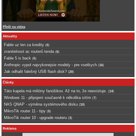
Přejít na videa
Aktuality
Fable uz len za kredity
(
0
)
zranitelnost ac routerů tenda
(
6
)
Fable 5 is back
(
5
)
Anthropic vypol najvykonejsie modely - pre vsetkych
(
16
)
Jak odhalit falešný USB flash disk?
(
20
)
Články
Táto kapela má milióny fanúšikov. Až na to, že neexistuje.
(
14
)
Windows 11 - připojení současně k několika sítím
(
7
)
NAS QNAP - výměna systémového disku
(
10
)
MikroTik router 11 - tipy
(
5
)
MikroTik router 10 - upgrade routeru
(
3
)
Reklama