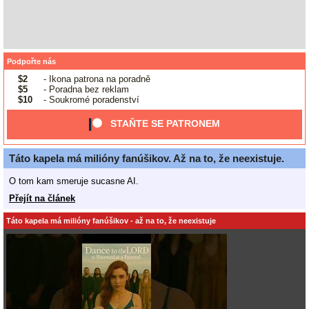
Podpořte nás
$2
- Ikona patrona na poradně
$5
- Poradna bez reklam
$10
- Soukromé poradenství
STAŇTE SE PATRONEM
Táto kapela má milióny fanúšikov. Až na to, že neexistuje.
O tom kam smeruje sucasne AI.
Přejít na článek
Táto kapela má milióny fanúšikov - až na to, že neexistuje