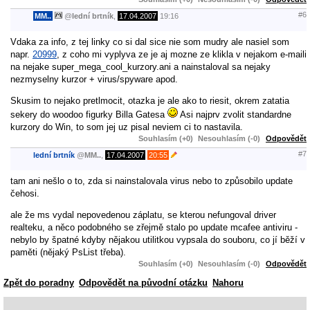
#6
MM..
@
lední brtník
,
17.04.2007
19:16
Vdaka za info, z tej linky co si dal sice nie som mudry ale nasiel som
napr.
20999
, z coho mi vyplyva ze je aj mozne ze klikla v nejakom e-maili
na nejake super_mega_cool_kurzory.ani a nainstaloval sa nejaky
nezmyselny kurzor + virus/spyware apod.
Skusim to nejako pretlmocit, otazka je ale ako to riesit, okrem zatatia
sekery do woodoo figurky Billa Gatesa
Asi najprv zvolit standardne
kurzory do Win, to som jej uz pisal neviem ci to nastavila.
Souhlasím (+0)
Nesouhlasím (-0)
Odpovědět
#7
lední brtník
@
MM..
,
17.04.2007
20:55
tam ani nešlo o to, zda si nainstalovala virus nebo to způsobilo update
čehosi.
ale že ms vydal nepovedenou záplatu, se kterou nefungoval driver
realteku, a něco podobného se zřejmě stalo po update mcafee antiviru -
nebylo by špatné kdyby nějakou utilitkou vypsala do souboru, co jí běží v
paměti (nějaký PsList třeba).
Souhlasím (+0)
Nesouhlasím (-0)
Odpovědět
Zpět do poradny
Odpovědět na původní otázku
Nahoru