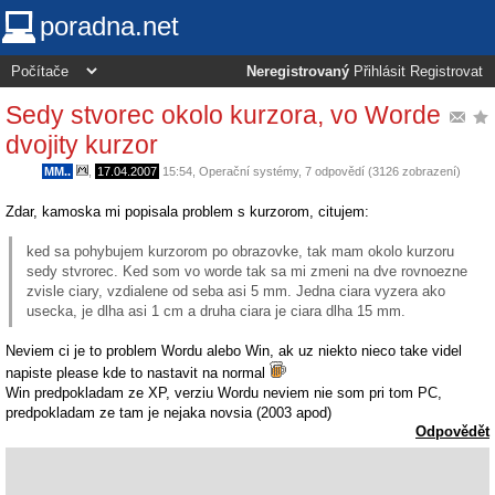
poradna.net
Neregistrovaný
Přihlásit
Registrovat
Sedy stvorec okolo kurzora, vo Worde
dvojity kurzor
MM..
,
17.04.2007
15:54
,
Operační systémy
, 7 odpovědí (3126 zobrazení)
Zdar, kamoska mi popisala problem s kurzorom, citujem:
ked sa pohybujem kurzorom po obrazovke, tak mam okolo kurzoru
sedy stvrorec. Ked som vo worde tak sa mi zmeni na dve rovnoezne
zvisle ciary, vzdialene od seba asi 5 mm. Jedna ciara vyzera ako
usecka, je dlha asi 1 cm a druha ciara je ciara dlha 15 mm.
Neviem ci je to problem Wordu alebo Win, ak uz niekto nieco take videl
napiste please kde to nastavit na normal
Win predpokladam ze XP, verziu Wordu neviem nie som pri tom PC,
predpokladam ze tam je nejaka novsia (2003 apod)
Odpovědět