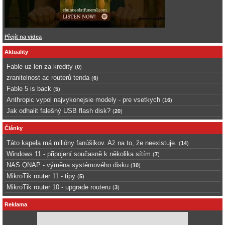
Přejít na videa
Aktuality
Fable uz len za kredity
(
0
)
zranitelnost ac routerů tenda
(
6
)
Fable 5 is back
(
5
)
Anthropic vypol najvykonejsie modely - pre vsetkych
(
16
)
Jak odhalit falešný USB flash disk?
(
20
)
Články
Táto kapela má milióny fanúšikov. Až na to, že neexistuje.
(
14
)
Windows 11 - připojení současně k několika sítím
(
7
)
NAS QNAP - výměna systémového disku
(
10
)
MikroTik router 11 - tipy
(
5
)
MikroTik router 10 - upgrade routeru
(
3
)
Reklama