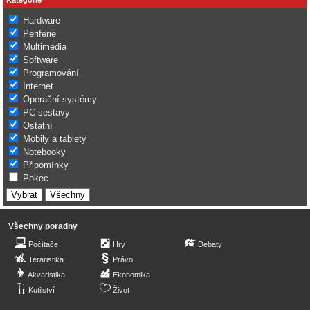
Hardware
Periferie
Multimédia
Software
Programování
Internet
Operační systémy
PC sestavy
Ostatní
Mobily a tablety
Notebooky
Připomínky
Pokec
Všechny poradny
Počítače
Hry
Debaty
Teraristika
Právo
Akvaristika
Ekonomika
Kutilství
Život