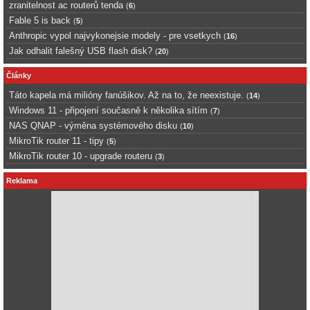
zranitelnost ac routerů tenda
(
6
)
Fable 5 is back
(
5
)
Anthropic vypol najvykonejsie modely - pre vsetkych
(
16
)
Jak odhalit falešný USB flash disk?
(
20
)
Články
Táto kapela má milióny fanúšikov. Až na to, že neexistuje.
(
14
)
Windows 11 - připojení současně k několika sítím
(
7
)
NAS QNAP - výměna systémového disku
(
10
)
MikroTik router 11 - tipy
(
5
)
MikroTik router 10 - upgrade routeru
(
3
)
Reklama