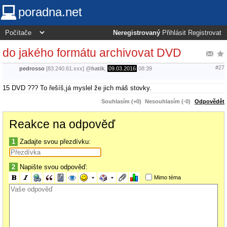
poradna.net
Neregistrovaný
Přihlásit
Registrovat
do jakého formátu archivovat DVD
#27
pedrosso
[83.240.61.xxx]
@
hatik
,
09.03.2016
08:39
15 DVD ??? To řešíš,já myslel že jich máš stovky.
Souhlasím (+0)
Nesouhlasím (-0)
Odpovědět
Reakce na odpověď
1
Zadajte svou přezdívku:
2
Napište svou odpověď:
Mimo téma