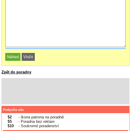
Zpět do poradny
Podpořte nás
$2
- Ikona patrona na poradně
$5
- Poradna bez reklam
$10
- Soukromé poradenství