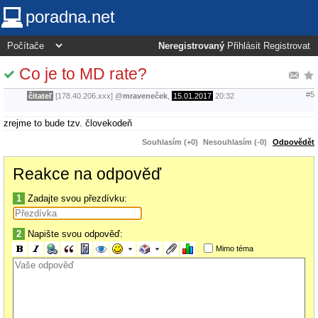
poradna.net
Neregistrovaný
Přihlásit
Registrovat
Co je to MD rate?
#5
čitateľ
[178.40.206.xxx]
@
mraveneček
,
15.01.2017
20:32
zrejme to bude tzv. človekodeň
Souhlasím (+0)
Nesouhlasím (-0)
Odpovědět
Reakce na odpověď
1
Zadajte svou přezdívku:
2
Napište svou odpověď:
Mimo téma