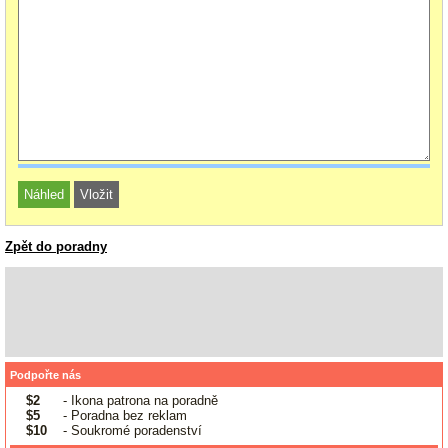
Zpět do poradny
Podpořte nás
$2
- Ikona patrona na poradně
$5
- Poradna bez reklam
$10
- Soukromé poradenství