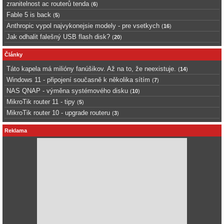
zranitelnost ac routerů tenda
(
6
)
Fable 5 is back
(
5
)
Anthropic vypol najvykonejsie modely - pre vsetkych
(
16
)
Jak odhalit falešný USB flash disk?
(
20
)
Články
Táto kapela má milióny fanúšikov. Až na to, že neexistuje.
(
14
)
Windows 11 - připojení současně k několika sítím
(
7
)
NAS QNAP - výměna systémového disku
(
10
)
MikroTik router 11 - tipy
(
5
)
MikroTik router 10 - upgrade routeru
(
3
)
Reklama