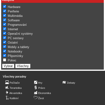
Hardware
Periferie
Multimédia
Software
Programování
Internet
Operační systémy
PC sestavy
Ostatní
Mobily a tablety
Notebooky
Připomínky
Pokec
Všechny poradny
Počítače
Hry
Debaty
Teraristika
Právo
Akvaristika
Ekonomika
Kutilství
Život