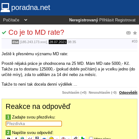
poradna.net
Neregistrovaný
Přihlásit
Registrovat
Co je to MD rate?
#33
dsa
[185.243.173.xxx],
28.07.2021
08:35
Ještě k přesnému významu MD rate:
Prostě nějaká práce je ohodnocena na 25 MD. Mám MD rate 5000,- Kč.
Takže za to dostanu 125000,- (pokud dobře počítám) a je vcelku jedno (do
určité míry), zda to udělám za 14 dní nebo za měsíc.
Takže to není tak docela denní výdělek ...
Souhlasím (+0)
Nesouhlasím (-0)
Odpovědět
Reakce na odpověď
1
Zadajte svou přezdívku:
2
Napište svou odpověď:
Mimo téma