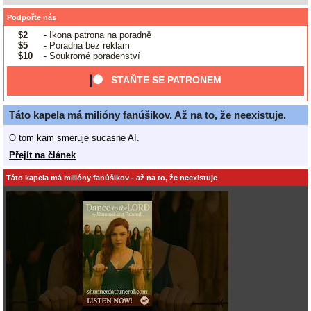
Podpořte nás
$2
- Ikona patrona na poradně
$5
- Poradna bez reklam
$10
- Soukromé poradenství
STAŇTE SE PATRONEM
Táto kapela má milióny fanúšikov. Až na to, že neexistuje.
O tom kam smeruje sucasne AI.
Přejít na článek
Táto kapela má milióny fanúšikov - až na to, že neexistuje