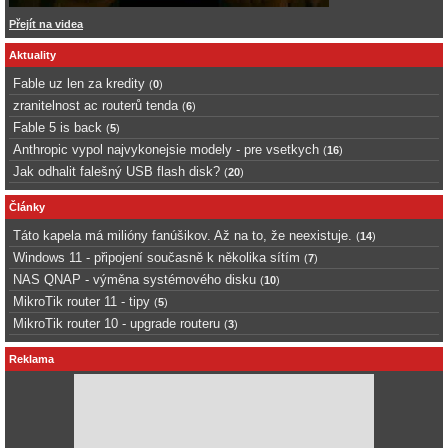
Přejít na videa
Aktuality
Fable uz len za kredity
(
0
)
zranitelnost ac routerů tenda
(
6
)
Fable 5 is back
(
5
)
Anthropic vypol najvykonejsie modely - pre vsetkych
(
16
)
Jak odhalit falešný USB flash disk?
(
20
)
Články
Táto kapela má milióny fanúšikov. Až na to, že neexistuje.
(
14
)
Windows 11 - připojení současně k několika sítím
(
7
)
NAS QNAP - výměna systémového disku
(
10
)
MikroTik router 11 - tipy
(
5
)
MikroTik router 10 - upgrade routeru
(
3
)
Reklama