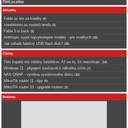
Přejít na videa
Aktuality
Fable uz len za kredity
(
0
)
zranitelnost ac routerů tenda
(
6
)
Fable 5 is back
(
5
)
Anthropic vypol najvykonejsie modely - pre vsetkych
(
16
)
Jak odhalit falešný USB flash disk?
(
20
)
Články
Táto kapela má milióny fanúšikov. Až na to, že neexistuje.
(
14
)
Windows 11 - připojení současně k několika sítím
(
7
)
NAS QNAP - výměna systémového disku
(
10
)
MikroTik router 11 - tipy
(
5
)
MikroTik router 10 - upgrade routeru
(
3
)
Reklama