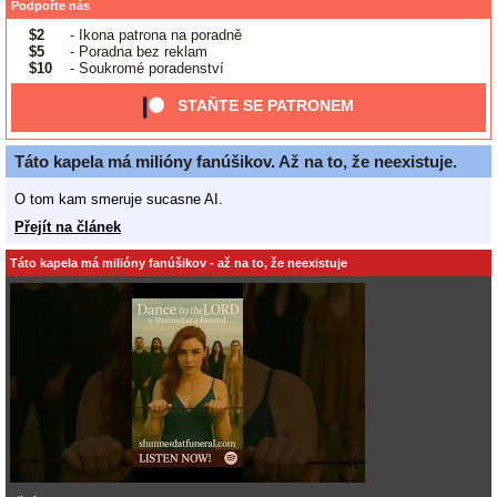
Podpořte nás
$2
- Ikona patrona na poradně
$5
- Poradna bez reklam
$10
- Soukromé poradenství
STAŇTE SE PATRONEM
Táto kapela má milióny fanúšikov. Až na to, že neexistuje.
O tom kam smeruje sucasne AI.
Přejít na článek
Táto kapela má milióny fanúšikov - až na to, že neexistuje