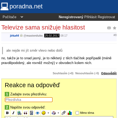
poradna.net
Neregistrovaný
Přihlásit
Registrovat
Televize sama snižuje hlasitost
#8
jirka44
@
masterduke
,
25.02.2017
08:17
ale nejde mi jít směr vlevo nebo dolů
no, takže je to snad jasný, je to některý z těch tlačítek popřípadě (méně
pravděpodobný, ale rovněž možný) v obvodech kolem nich.
Souhlasím (+0)
Nesouhlasím (-0)
Odpovědět
Reakce na odpověď
1
Zadajte svou přezdívku:
2
Napište svou odpověď:
Mimo téma