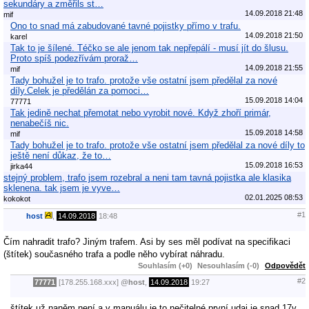
sekundáry a změřils st…
14.09.2018 21:48
mif
Ono to snad má zabudované tavné pojistky přímo v trafu.
14.09.2018 21:50
karel
Tak to je šílené. Téčko se ale jenom tak nepřepálí - musí jít do šlusu.
Proto spíš podezřívám proraž…
14.09.2018 21:55
mif
Tady bohužel je to trafo. protože vše ostatní jsem předělal za nové
díly.Celek je předělán za pomoci…
15.09.2018 14:04
77771
Tak jedině nechat přemotat nebo vyrobit nové. Když zhoří primár,
nenabečíš nic.
15.09.2018 14:58
mif
Tady bohužel je to trafo. protože vše ostatní jsem předělal za nové díly to
ještě není důkaz, že to…
15.09.2018 16:53
jirka44
stejný problem, trafo jsem rozebral a neni tam tavná pojistka ale klasika
sklenena. tak jsem je vyve…
02.01.2025 08:53
kokokot
#1
host
,
14.09.2018
18:48
Čím nahradit trafo? Jiným trafem. Asi by ses měl podívat na specifikaci
(štítek) současného trafa a podle něho vybírat náhradu.
Souhlasím (+0)
Nesouhlasím (-0)
Odpovědět
#2
77771
[178.255.168.xxx]
@
host
,
14.09.2018
19:27
štítek už naněm není a v manuálu je to nečitelné první udaj je snad 17v