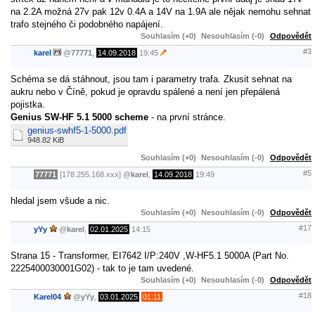
na 2.2A možná 27v pak 12v 0.4A a 14V na 1.9A ale nějak nemohu sehnat
trafo stejného či podobného napájení.
Souhlasím (+0)
Nesouhlasím (-0)
Odpovědět
#3
karel
@
77771
,
14.09.2018
19:45
Schéma se dá stáhnout, jsou tam i parametry trafa. Zkusit sehnat na
aukru nebo v Číně, pokud je opravdu spálené a není jen přepálená
pojistka.
Genius SW-HF 5.1 5000 scheme
- na první stránce.
genius-swhf5-1-5000.pdf
948.82 KiB
Souhlasím (+0)
Nesouhlasím (-0)
Odpovědět
#5
77771
[178.255.168.xxx]
@
karel
,
14.09.2018
19:49
hledal jsem všude a nic.
Souhlasím (+0)
Nesouhlasím (-0)
Odpovědět
#17
yYy
@
karel
,
02.01.2025
14:15
Strana 15 - Transformer, EI7642 I/P:240V ,W-HF5.1 5000A (Part No.
2225400030001G02) - tak to je tam uvedené.
Souhlasím (+0)
Nesouhlasím (-0)
Odpovědět
#18
Karel04
@
yYy
,
03.01.2025
01:11