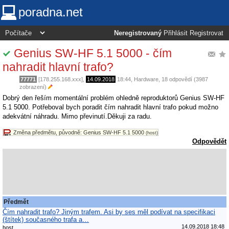
poradna.net
Neregistrovaný
Přihlásit
Registrovat
Genius SW-HF 5.1 5000 - čím
nahradit hlavní trafo?
77771
[178.255.168.xxx],
14.09.2018
18:44
,
Hardware
, 18 odpovědí (3987
zobrazení)
Dobrý den řeším momentální problém ohledně reproduktorů Genius SW-HF
5.1 5000. Potřeboval bych poradit čím nahradit hlavní trafo pokud možno
adekvátní náhradu. Mimo převinutí.Děkuji za radu.
Změna předmětu, původně: Genius SW-HF 5.1 5000
(host)
Odpovědět
Předmět
Čím nahradit trafo? Jiným trafem. Asi by ses měl podívat na specifikaci
(štítek) současného trafa a…
14.09.2018 18:48
host