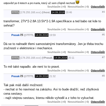
odpověď po 6 letech a pro karla, který už sem zřejmě nechodí.
Souhlasím (+0)
Nesouhlasím (-0)
Odpovědět
#4
77771
[178.255.168.xxx]
@
host
,
14.09.2018
19:46
transformer, 27V*2-2.8A 13.5V*2-1.9A specifikace a ted babo rat kde to
sehnat?
Souhlasím (+0)
Nesouhlasím (-0)
Odpovědět
#6
Prasak
@
77771
,
14.09.2018
19:59
Dá se to nahradit třemi samostatnými transformátory. Jen je třeba trochu
zručnosti v elektronice i mechanice.
Souhlasím (+0)
Nesouhlasím (-0)
Odpovědět
#7
77771
[178.255.168.xxx]
@
Prasak
,
14.09.2018
20:11
To mě také napadlo. ale není to to pravé.
Souhlasím (+0)
Nesouhlasím (-0)
Odpovědět
#8
Prasak
@
77771
,
14.09.2018
21:32
Tak pak máš další možnosti:
- nechat si ho navinout na zakázku. Asi to bude dražší, než zbytková
cena sestavy.
- najít stejnou sestavu, kterou někdo vyhodil a z toho to vykuchat.
Souhlasím (+0)
Nesouhlasím (-0)
Odpovědět