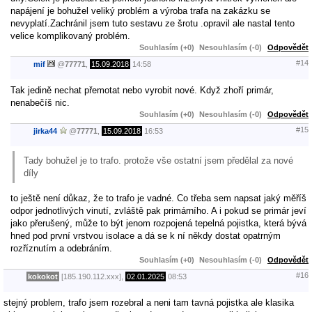
napájení je bohužel veliký problém a výroba trafa na zakázku se
nevyplatí.Zachránil jsem tuto sestavu ze šrotu .opravil ale nastal tento
velice komplikovaný problém.
Souhlasím (+0)
Nesouhlasím (-0)
Odpovědět
#14
mif
@
77771
,
15.09.2018
14:58
Tak jedině nechat přemotat nebo vyrobit nové. Když zhoří primár,
nenabečíš nic.
Souhlasím (+0)
Nesouhlasím (-0)
Odpovědět
#15
jirka44
@
77771
,
15.09.2018
16:53
Tady bohužel je to trafo. protože vše ostatní jsem předělal za nové
díly
to ještě není důkaz, že to trafo je vadné. Co třeba sem napsat jaký měříš
odpor jednotlivých vinutí, zvláště pak primárního. A i pokud se primár jeví
jako přerušený, může to být jenom rozpojená tepelná pojistka, která bývá
hned pod první vrstvou isolace a dá se k ní někdy dostat opatrným
rozříznutím a odebráním.
Souhlasím (+0)
Nesouhlasím (-0)
Odpovědět
#16
kokokot
[185.190.112.xxx],
02.01.2025
08:53
stejný problem, trafo jsem rozebral a neni tam tavná pojistka ale klasika