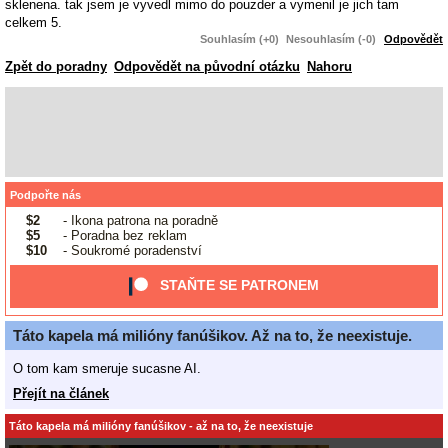
sklenena. tak jsem je vyvedl mimo do pouzder a vymenil je jich tam
celkem 5.
Souhlasím (+0)
Nesouhlasím (-0)
Odpovědět
Zpět do poradny
Odpovědět na původní otázku
Nahoru
Podpořte nás
$2
- Ikona patrona na poradně
$5
- Poradna bez reklam
$10
- Soukromé poradenství
STAŇTE SE PATRONEM
Táto kapela má milióny fanúšikov. Až na to, že neexistuje.
O tom kam smeruje sucasne AI.
Přejít na článek
Táto kapela má milióny fanúšikov - až na to, že neexistuje