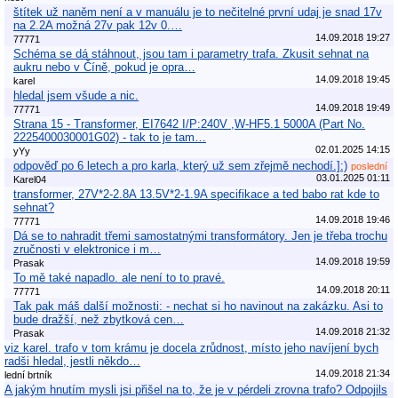
štítek už naněm není a v manuálu je to nečitelné první udaj je snad 17v
na 2.2A možná 27v pak 12v 0.…
14.09.2018 19:27
77771
Schéma se dá stáhnout, jsou tam i parametry trafa. Zkusit sehnat na
aukru nebo v Číně, pokud je opra…
14.09.2018 19:45
karel
hledal jsem všude a nic.
14.09.2018 19:49
77771
Strana 15 - Transformer, EI7642 I/P:240V ,W-HF5.1 5000A (Part No.
2225400030001G02) - tak to je tam…
02.01.2025 14:15
yYy
odpověď po 6 letech a pro karla, který už sem zřejmě nechodí.]:)
poslední
03.01.2025 01:11
Karel04
transformer, 27V*2-2.8A 13.5V*2-1.9A specifikace a ted babo rat kde to
sehnat?
14.09.2018 19:46
77771
Dá se to nahradit třemi samostatnými transformátory. Jen je třeba trochu
zručnosti v elektronice i m…
14.09.2018 19:59
Prasak
To mě také napadlo. ale není to to pravé.
14.09.2018 20:11
77771
Tak pak máš další možnosti: - nechat si ho navinout na zakázku. Asi to
bude dražší, než zbytková cen…
14.09.2018 21:32
Prasak
viz karel. trafo v tom krámu je docela zrůdnost, místo jeho navíjení bych
radši hledal, jestli někdo…
14.09.2018 21:34
lední brtník
A jakým hnutím mysli jsi přišel na to, že je v pérdeli zrovna trafo? Odpojils