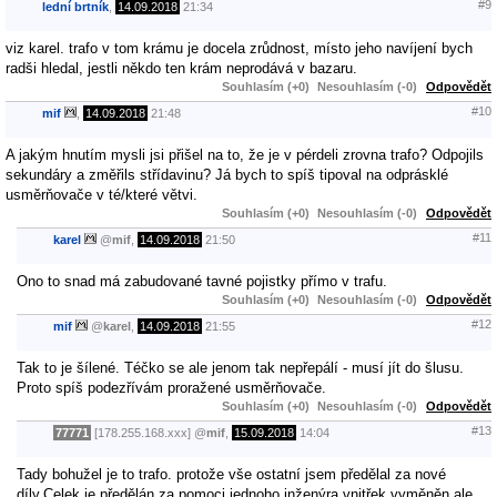
#9
lední brtník
,
14.09.2018
21:34
viz karel. trafo v tom krámu je docela zrůdnost, místo jeho navíjení bych
radši hledal, jestli někdo ten krám neprodává v bazaru.
Souhlasím (+0)
Nesouhlasím (-0)
Odpovědět
#10
mif
,
14.09.2018
21:48
A jakým hnutím mysli jsi přišel na to, že je v pérdeli zrovna trafo? Odpojils
sekundáry a změřils střídavinu? Já bych to spíš tipoval na odprásklé
usměrňovače v té/které větvi.
Souhlasím (+0)
Nesouhlasím (-0)
Odpovědět
#11
karel
@
mif
,
14.09.2018
21:50
Ono to snad má zabudované tavné pojistky přímo v trafu.
Souhlasím (+0)
Nesouhlasím (-0)
Odpovědět
#12
mif
@
karel
,
14.09.2018
21:55
Tak to je šílené. Téčko se ale jenom tak nepřepálí - musí jít do šlusu.
Proto spíš podezřívám proražené usměrňovače.
Souhlasím (+0)
Nesouhlasím (-0)
Odpovědět
#13
77771
[178.255.168.xxx]
@
mif
,
15.09.2018
14:04
Tady bohužel je to trafo. protože vše ostatní jsem předělal za nové
díly.Celek je předělán za pomoci jednoho inženýra vnitřek vyměněn ale