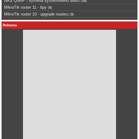
NAS QNAP - výměna systémového disku
(
10
)
MikroTik router 11 - tipy
(
5
)
MikroTik router 10 - upgrade routeru
(
3
)
Reklama