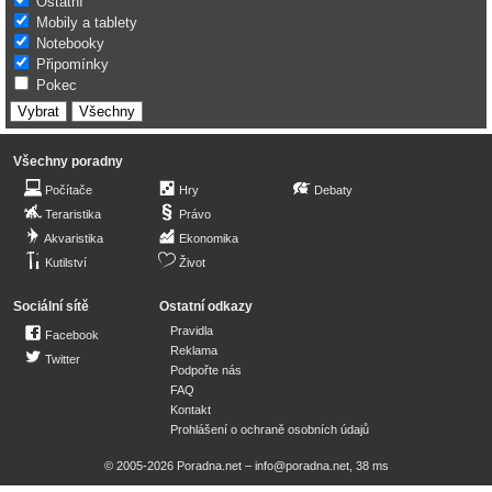
Ostatní
Mobily a tablety
Notebooky
Připomínky
Pokec
Všechny poradny
Počítače
Hry
Debaty
Teraristika
Právo
Akvaristika
Ekonomika
Kutilství
Život
Sociální sítě
Ostatní odkazy
Pravidla
Facebook
Reklama
Twitter
Podpořte nás
FAQ
Kontakt
Prohlášení o ochraně osobních údajů
© 2005-2026 Poradna.net –
info@poradna.net
,
38 ms