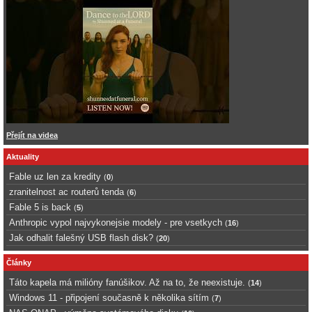
Přejít na videa
Aktuality
Fable uz len za kredity
(
0
)
zranitelnost ac routerů tenda
(
6
)
Fable 5 is back
(
5
)
Anthropic vypol najvykonejsie modely - pre vsetkych
(
16
)
Jak odhalit falešný USB flash disk?
(
20
)
Články
Táto kapela má milióny fanúšikov. Až na to, že neexistuje.
(
14
)
Windows 11 - připojení současně k několika sítím
(
7
)