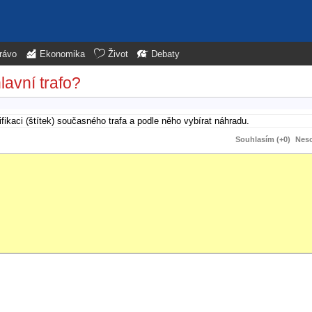
rávo
Ekonomika
Život
Debaty
avní trafo?
fikaci (štítek) současného trafa a podle něho vybírat náhradu.
Souhlasím (+0)
Neso