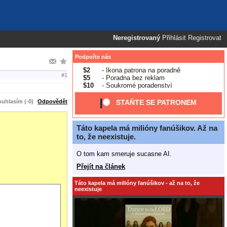
Neregistrovaný
Přihlásit
Registrovat
Podpořte nás
$2
- Ikona patrona na poradně
#1
$5
- Poradna bez reklam
$10
- Soukromé poradenství
uhlasím (-0)
Odpovědět
STAŇTE SE PATRONEM
Táto kapela má milióny fanúšikov. Až na
to, že neexistuje.
O tom kam smeruje sucasne AI.
Přejít na článek
Táto kapela má milióny fanúšikov - až na to, že
neexistuje