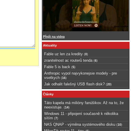
Přejít na videa
Aktuality
Fable uz len za kredity
(
0
)
zranitelnost ac routerů tenda
(
6
)
Fable 5 is back
(
5
)
Anthropic vypol najvykonejsie modely - pre
vsetkych
(
16
)
Jak odhalit falešný USB flash disk?
(
20
)
Články
Táto kapela má milióny fanúšikov. Až na to, že
neexistuje.
(
14
)
Windows 11 - připojení současně k několika
sítím
(
7
)
NAS QNAP - výměna systémového disku
(
10
)
MikroTik router 11 - tipy
(
5
)