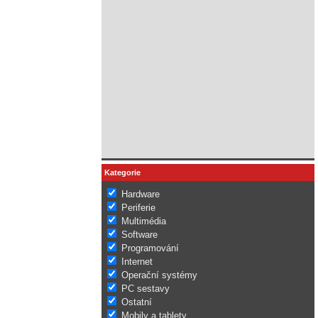
Kategorie
Hardware
Periferie
Multimédia
Software
Programování
Internet
Operační systémy
PC sestavy
Ostatní
Mobily a tablety