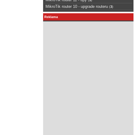
MikroTik router 10 - upgrade routeru
(
3
)
Reklama