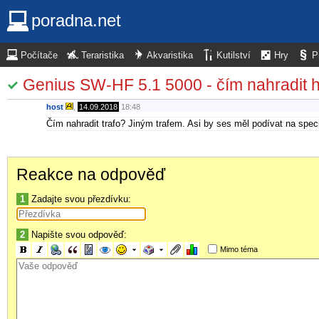
poradna.net
Počítače
Teraristika
Akvaristika
Kutilství
Hry
P
Genius SW-HF 5.1 5000 - čím nahradit hl
host
,
14.09.2018
18:48
Čím nahradit trafo? Jiným trafem. Asi by ses měl podívat na speci
Reakce na odpověď
1
Zadajte svou přezdívku:
2
Napište svou odpověď:
Mimo téma