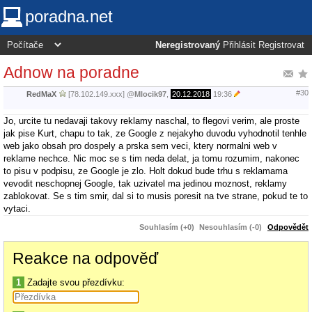
poradna.net
Neregistrovaný
Přihlásit
Registrovat
Adnow na poradne
#30
RedMaX
[78.102.149.xxx]
@
Mlocik97
,
20.12.2018
19:36
Jo, urcite tu nedavaji takovy reklamy naschal, to flegovi verim, ale proste
jak pise Kurt, chapu to tak, ze Google z nejakyho duvodu vyhodnotil tenhle
web jako obsah pro dospely a prska sem veci, ktery normalni web v
reklame nechce. Nic moc se s tim neda delat, ja tomu rozumim, nakonec
to pisu v podpisu, ze Google je zlo. Holt dokud bude trhu s reklamama
vevodit neschopnej Google, tak uzivatel ma jedinou moznost, reklamy
zablokovat. Se s tim smir, dal si to musis poresit na tve strane, pokud te to
vytaci.
Souhlasím (+0)
Nesouhlasím (-0)
Odpovědět
Reakce na odpověď
1
Zadajte svou přezdívku: