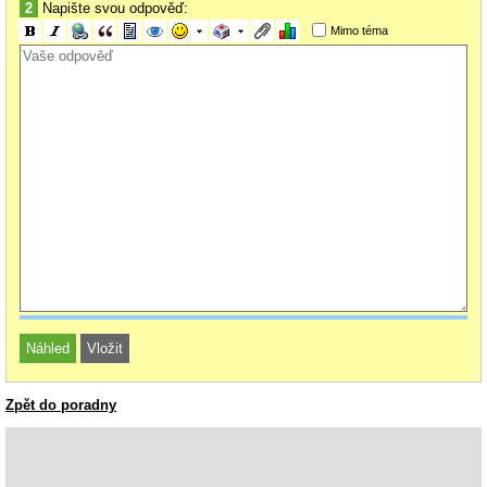
2
Napište svou odpověď:
Mimo téma
Zpět do poradny