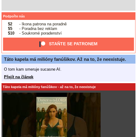
Podpořte nás
$2
- Ikona patrona na poradně
$5
- Poradna bez reklam
$10
- Soukromé poradenství
STAŇTE SE PATRONEM
Táto kapela má milióny fanúšikov. Až na to, že neexistuje.
O tom kam smeruje sucasne AI.
Přejít na článek
Táto kapela má milióny fanúšikov - až na to, že neexistuje