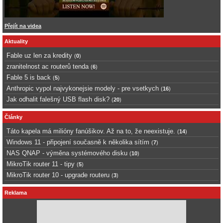
Přejít na videa
Aktuality
Fable uz len za kredity
(
0
)
zranitelnost ac routerů tenda
(
6
)
Fable 5 is back
(
5
)
Anthropic vypol najvykonejsie modely - pre vsetkych
(
16
)
Jak odhalit falešný USB flash disk?
(
20
)
Články
Táto kapela má milióny fanúšikov. Až na to, že neexistuje.
(
14
)
Windows 11 - připojení současně k několika sítím
(
7
)
NAS QNAP - výměna systémového disku
(
10
)
MikroTik router 11 - tipy
(
5
)
MikroTik router 10 - upgrade routeru
(
3
)
Reklama