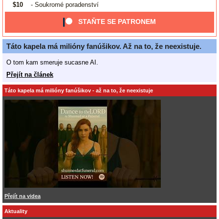
$10
- Soukromé poradenství
STAŇTE SE PATRONEM
Táto kapela má milióny fanúšikov. Až na to, že neexistuje.
O tom kam smeruje sucasne AI.
Přejít na článek
Táto kapela má milióny fanúšikov - až na to, že neexistuje
Přejít na videa
Aktuality