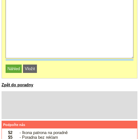
Zpět do poradny
Podpořte nás
$2
- Ikona patrona na poradně
$5
- Poradna bez reklam