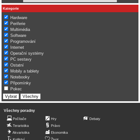
Kategorie
Hardware
Periferie
Multimédia
Software
Programování
Internet
Operační systémy
PC sestavy
Ostatní
Mobily a tablety
Notebooky
Připomínky
Pokec
Všechny poradny
Počítače
Hry
Debaty
Teraristika
Právo
Akvaristika
Ekonomika
Kutilství
Život