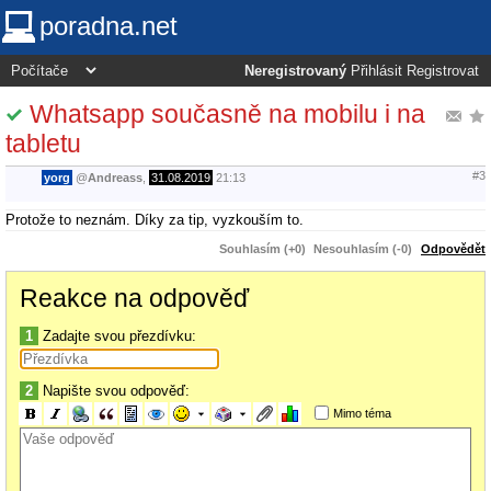
poradna.net
Neregistrovaný
Přihlásit
Registrovat
Whatsapp současně na mobilu i na
tabletu
#3
yorg
@
Andreass
,
31.08.2019
21:13
Protože to neznám. Díky za tip, vyzkouším to.
Souhlasím (+0)
Nesouhlasím (-0)
Odpovědět
Reakce na odpověď
1
Zadajte svou přezdívku:
2
Napište svou odpověď:
Mimo téma