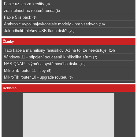
Fable uz len za kredity
(
0
)
zranitelnost ac routerů tenda
(
6
)
Fable 5 is back
(
5
)
Anthropic vypol najvykonejsie modely - pre vsetkych
(
16
)
Jak odhalit falešný USB flash disk?
(
20
)
Články
Táto kapela má milióny fanúšikov. Až na to, že neexistuje.
(
14
)
Windows 11 - připojení současně k několika sítím
(
7
)
NAS QNAP - výměna systémového disku
(
10
)
MikroTik router 11 - tipy
(
5
)
MikroTik router 10 - upgrade routeru
(
3
)
Reklama