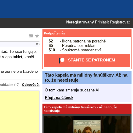
Neregistrovaný
Přihlásit
Registrovat
Podpořte nás
$2
- Ikona patrona na poradně
#8
$5
- Poradna bez reklam
$10
- Soukromé poradenství
ítač. To sice funguje,
 v app tablet, končí
STAŇTE SE PATRONEM
tně asi ne pro každého
Táto kapela má milióny fanúšikov. Až na
to, že neexistuje.
uhlasím (-0)
Odpovědět
O tom kam smeruje sucasne AI.
Přejít na článek
Táto kapela má milióny fanúšikov - až na to, že
neexistuje