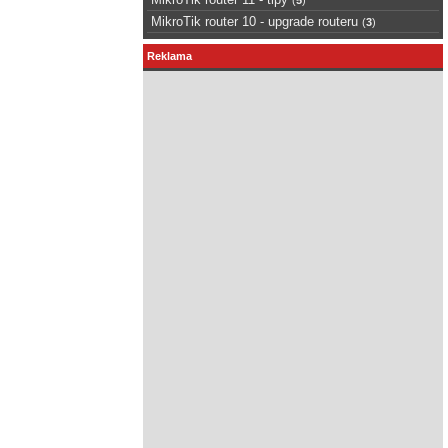
MikroTik router 10 - upgrade routeru
(
3
)
Reklama