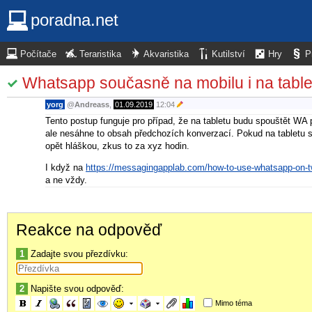
poradna.net
Počítače
Teraristika
Akvaristika
Kutilství
Hry
P
Whatsapp současně na mobilu i na table
yorg
@
Andreass
,
01.09.2019
12:04
Tento postup funguje pro případ, že na tabletu budu spouštět WA 
ale nesáhne to obsah předchozích konverzací. Pokud na tabletu sp
opět hláškou, zkus to za xyz hodin.
I když na
https://messagingapplab.com/how-to-use-whatsapp-on-t
a ne vždy.
Reakce na odpověď
1
Zadajte svou přezdívku:
2
Napište svou odpověď:
Mimo téma