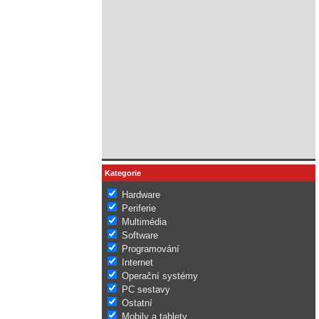
Kategorie
Hardware
Periferie
Multimédia
Software
Programování
Internet
Operační systémy
PC sestavy
Ostatní
Mobily a tablety