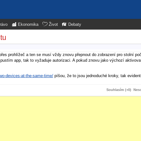
rávo
Ekonomika
Život
Debaty
tu
přes prohlížeč a ten se musí vždy znovu přepnout do zobrazení pro stolní poč
ustím app, tak to vyžaduje autorizaci. A pokud znovu jako výchozí aktivovat
wo-devices-at-the-same-time/
píšou, že to jsou jednoduché kroky, tak eviden
Souhlasím (+0)
Neso