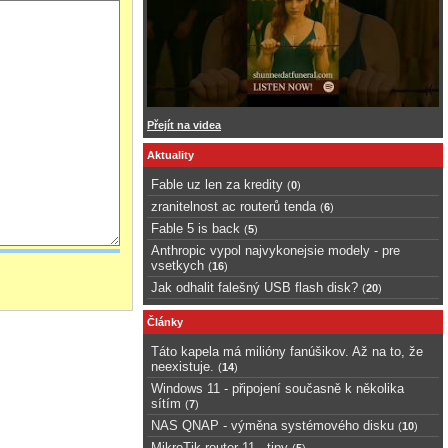
Přejít na videa
Aktuality
Fable uz len za kredity
(
0
)
zranitelnost ac routerů tenda
(
6
)
Fable 5 is back
(
5
)
Anthropic vypol najvykonejsie modely - pre
vsetkych
(
16
)
Jak odhalit falešný USB flash disk?
(
20
)
Články
Táto kapela má milióny fanúšikov. Až na to, že
neexistuje.
(
14
)
Windows 11 - připojení současně k několika
sítím
(
7
)
NAS QNAP - výměna systémového disku
(
10
)
MikroTik router 11 - tipy
(
5
)