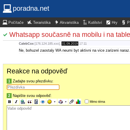
poradna.net
Počítače
Teraristika
Akvaristika
Kutilství
Hry
P
Whatsapp současně na mobilu i na table
CalebCox
[176.124.185.xxx],
01.09.2019
17:11
Ne, bohuzel zaostaly WA neumi byt aktivni na vice zarizeni nara
Reakce na odpověď
1
Zadajte svou přezdívku:
2
Napište svou odpověď:
Mimo téma