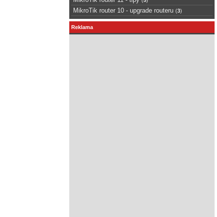
MikroTik router 10 - upgrade routeru
(
3
)
Reklama