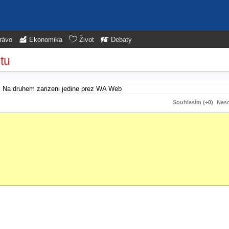
rávo
Ekonomika
Život
Debaty
tu
z. Na druhem zarizeni jedine prez WA Web
Souhlasím (+0)
Neso