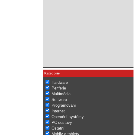
Kategorie
Hardware
Periferie
Multimédia
Software
Programování
Internet
Operační systémy
PC sestavy
Ostatní
Mobily a tablety