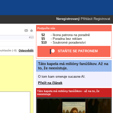
Neregistrovaný
Přihlásit
Registrovat
Podpořte nás
$2
- Ikona patrona na poradně
#13
$5
- Poradna bez reklam
$10
- Soukromé poradenství
uhlasím (-0)
Odpovědět
STAŇTE SE PATRONEM
Táto kapela má milióny fanúšikov. Až na
to, že neexistuje.
O tom kam smeruje sucasne AI.
Přejít na článek
Táto kapela má milióny fanúšikov - až na to, že
neexistuje