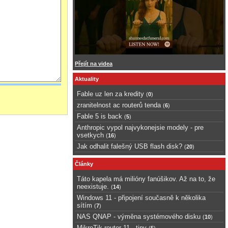
Přejít na videa
Aktuality
Fable uz len za kredity
(
0
)
zranitelnost ac routerů tenda
(
6
)
Fable 5 is back
(
5
)
Anthropic vypol najvykonejsie modely - pre
vsetkych
(
16
)
Jak odhalit falešný USB flash disk?
(
20
)
Články
Táto kapela má milióny fanúšikov. Až na to, že
neexistuje.
(
14
)
Windows 11 - připojení současně k několika
sítím
(
7
)
NAS QNAP - výměna systémového disku
(
10
)
MikroTik router 11 - tipy
(
5
)