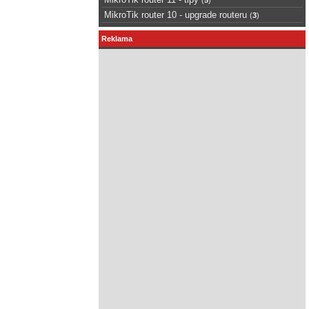
MikroTik router 10 - upgrade routeru
(
3
)
Reklama