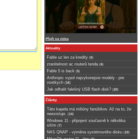
Přejít na videa
Aktuality
Fable uz len za kredity
(
0
)
zranitelnost ac routerů tenda
(
6
)
Fable 5 is back
(
5
)
Anthropic vypol najvykonejsie modely - pre
vsetkych
(
16
)
Jak odhalit falešný USB flash disk?
(
20
)
Články
Táto kapela má milióny fanúšikov. Až na to, že
neexistuje.
(
14
)
Windows 11 - připojení současně k několika
sítím
(
7
)
NAS QNAP - výměna systémového disku
(
10
)
MikroTik router 11 - tipy
(
5
)