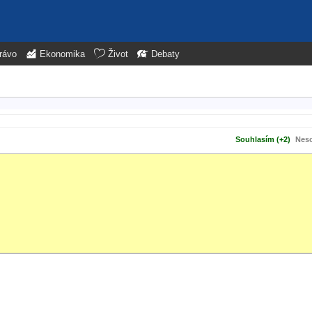
rávo
Ekonomika
Život
Debaty
Souhlasím (+2)
Neso