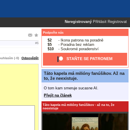
Neregistrovaný
Přihlásit
Registrovat
Podpořte nás
$2
- Ikona patrona na poradně
#6
$5
- Poradna bez reklam
$10
- Soukromé poradenství
uhlasím (-0)
Odpovědět
STAŇTE SE PATRONEM
Táto kapela má milióny fanúšikov. Až na
to, že neexistuje.
O tom kam smeruje sucasne AI.
Přejít na článek
Táto kapela má milióny fanúšikov - až na to, že
neexistuje