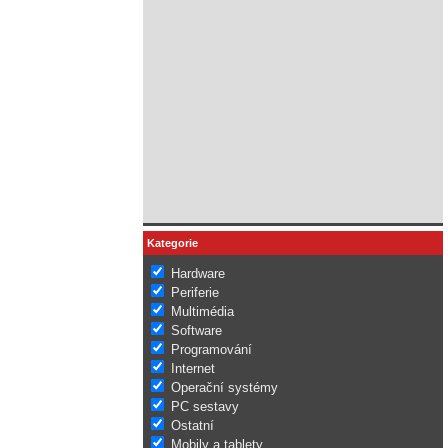
Kategorie
Hardware
Periferie
Multimédia
Software
Programování
Internet
Operační systémy
PC sestavy
Ostatní
Mobily a tablety