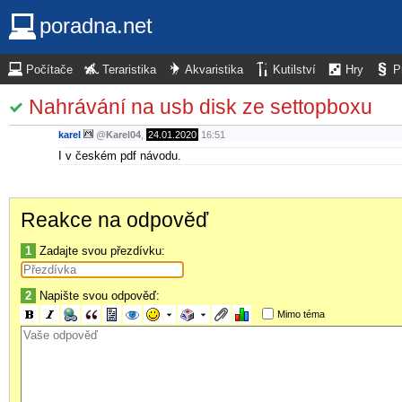
poradna.net
Počítače
Teraristika
Akvaristika
Kutilství
Hry
P
Nahrávání na usb disk ze settopboxu
karel
@
Karel04
,
24.01.2020
16:51
I v českém pdf návodu.
Reakce na odpověď
1
Zadajte svou přezdívku:
2
Napište svou odpověď:
Mimo téma