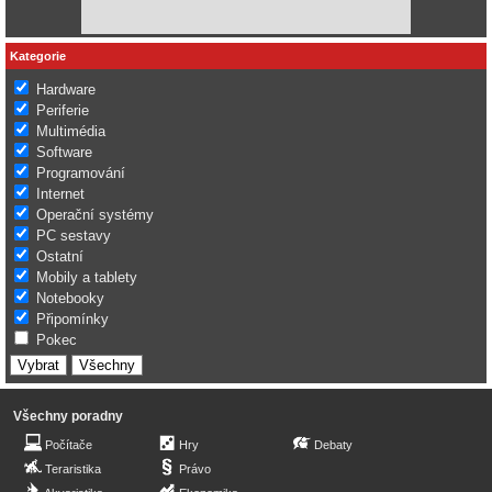
Kategorie
Hardware
Periferie
Multimédia
Software
Programování
Internet
Operační systémy
PC sestavy
Ostatní
Mobily a tablety
Notebooky
Připomínky
Pokec
Všechny poradny
Počítače
Hry
Debaty
Teraristika
Právo