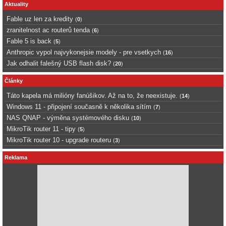
Aktuality
Fable uz len za kredity
(
0
)
zranitelnost ac routerů tenda
(
6
)
Fable 5 is back
(
5
)
Anthropic vypol najvykonejsie modely - pre vsetkych
(
16
)
Jak odhalit falešný USB flash disk?
(
20
)
Články
Táto kapela má milióny fanúšikov. Až na to, že neexistuje.
(
14
)
Windows 11 - připojení současně k několika sítím
(
7
)
NAS QNAP - výměna systémového disku
(
10
)
MikroTik router 11 - tipy
(
5
)
MikroTik router 10 - upgrade routeru
(
3
)
Reklama