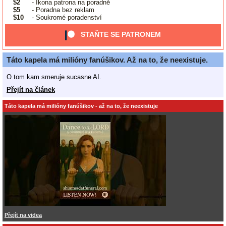
$2
- Ikona patrona na poradně
$5
- Poradna bez reklam
$10
- Soukromé poradenství
STAŇTE SE PATRONEM
Táto kapela má milióny fanúšikov. Až na to, že neexistuje.
O tom kam smeruje sucasne AI.
Přejít na článek
Táto kapela má milióny fanúšikov - až na to, že neexistuje
Přejít na videa