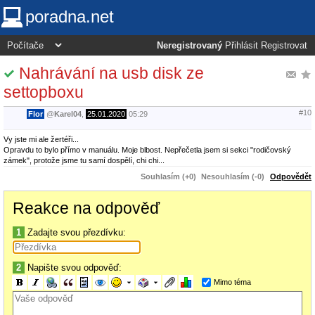
poradna.net
Neregistrovaný
Přihlásit
Registrovat
Nahrávání na usb disk ze
settopboxu
#10
Flor
@
Karel04
,
25.01.2020
05:29
Vy jste mi ale žertéři...
Opravdu to bylo přímo v manuálu. Moje blbost. Nepřečetla jsem si sekci "rodičovský
zámek", protože jsme tu samí dospělí, chi chi...
Souhlasím (+0)
Nesouhlasím (-0)
Odpovědět
Reakce na odpověď
1
Zadajte svou přezdívku:
2
Napište svou odpověď:
Mimo téma