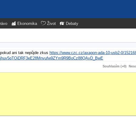
rávo
Ekonomika
Život
Debaty
 pokud ani tak nepůjde zkus
https://www.czc.cz/axagon-ada-10-usb2-0/15216
FNjhuv5qTOiDRF3eE28Mnvufw9ZYm9R9BoCz88QAvD_BwE
Souhlasím (+0)
Neso