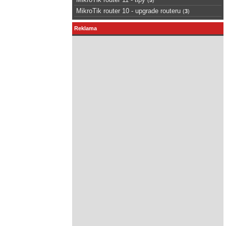
MikroTik router 10 - upgrade routeru
(
3
)
Reklama