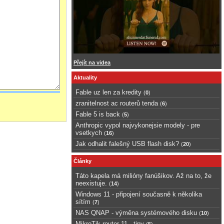
Přejít na videa
Aktuality
Fable uz len za kredity
(
0
)
zranitelnost ac routerů tenda
(
6
)
Fable 5 is back
(
5
)
Anthropic vypol najvykonejsie modely - pre
vsetkych
(
16
)
Jak odhalit falešný USB flash disk?
(
20
)
Články
Táto kapela má milióny fanúšikov. Až na to, že
neexistuje.
(
14
)
Windows 11 - připojení současně k několika
sítím
(
7
)
NAS QNAP - výměna systémového disku
(
10
)
MikroTik router 11 - tipy
(
5
)