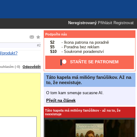
Neregistrovaný
Přihlásit
Registrovat
Podpořte nás
$2
- Ikona patrona na poradně
#2
$5
- Poradna bez reklam
$10
- Soukromé poradenství
8/produkt?
STAŇTE SE PATRONEM
uhlasím (-0)
Odpovědět
Táto kapela má milióny fanúšikov. Až na
to, že neexistuje.
O tom kam smeruje sucasne AI.
Přejít na článek
Táto kapela má milióny fanúšikov - až na to, že
neexistuje