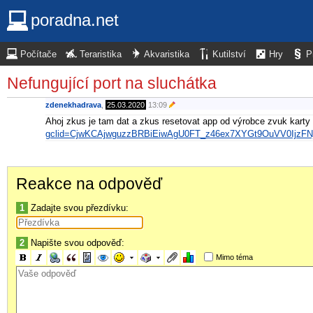
poradna.net
Počítače
Teraristika
Akvaristika
Kutilství
Hry
P
Nefungující port na sluchátka
zdenekhadrava
,
25.03.2020
13:09
Ahoj zkus je tam dat a zkus resetovat app od výrobce zvuk karty
gclid=CjwKCAjwguzzBRBiEiwAgU0FT_z46ex7XYGt9OuVV0Ijz
Reakce na odpověď
1
Zadajte svou přezdívku:
2
Napište svou odpověď:
Mimo téma