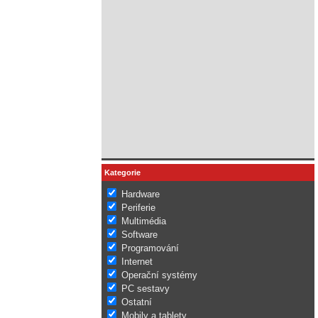
Kategorie
Hardware
Periferie
Multimédia
Software
Programování
Internet
Operační systémy
PC sestavy
Ostatní
Mobily a tablety