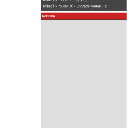
MikroTik router 10 - upgrade routeru
(
3
)
Reklama