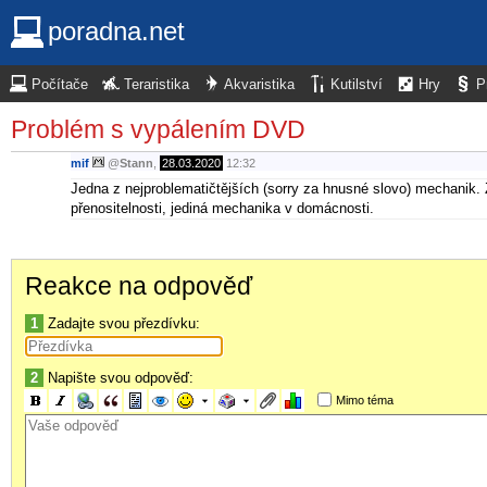
poradna.net
Počítače
Teraristika
Akvaristika
Kutilství
Hry
P
Problém s vypálením DVD
mif
@
Stann
,
28.03.2020
12:32
Jedna z nejproblematičtějších (sorry za hnusné slovo) mechanik.
přenositelnosti, jediná mechanika v domácnosti.
Reakce na odpověď
1
Zadajte svou přezdívku:
2
Napište svou odpověď:
Mimo téma