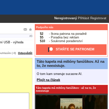
Neregistrovaný
Přihlásit
Registrovat
Podpořte nás
$2
- Ikona patrona na poradně
#9
$5
- Poradna bez reklam
$10
- Soukromé poradenství
rní USB - výhoda
STAŇTE SE PATRONEM
uhlasím (-0)
Odpovědět
Táto kapela má milióny fanúšikov. Až na
to, že neexistuje.
O tom kam smeruje sucasne AI.
Přejít na článek
Táto kapela má milióny fanúšikov - až na to, že
neexistuje