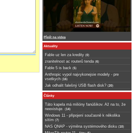
Přejít na videa
Aktuality
Fable uz len za kredity
(
0
)
zranitelnost ac routerů tenda
(
6
)
Fable 5 is back
(
5
)
Anthropic vypol najvykonejsie modely - pre
vsetkych
(
16
)
Jak odhalit falešný USB flash disk?
(
20
)
Články
Táto kapela má milióny fanúšikov. Až na to, že
neexistuje.
(
14
)
Windows 11 - připojení současně k několika
sítím
(
7
)
NAS QNAP - výměna systémového disku
(
10
)
MikroTik router 11 - tipy
(
5
)