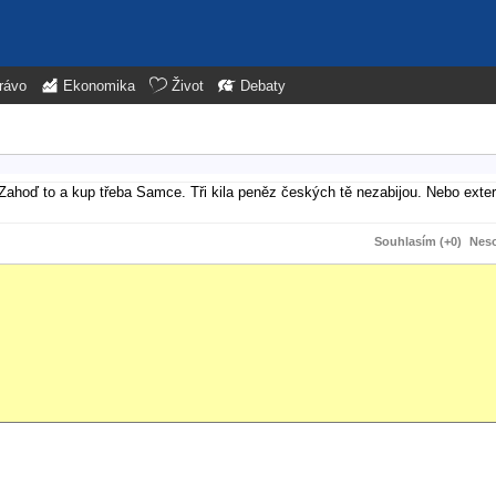
rávo
Ekonomika
Život
Debaty
 Zahoď to a kup třeba Samce. Tři kila peněz českých tě nezabijou. Nebo exte
Souhlasím (+0)
Neso