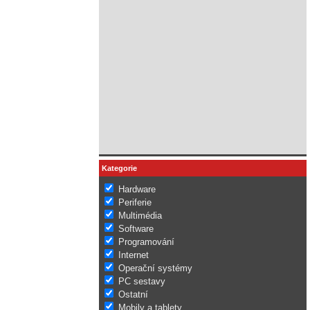
Kategorie
Hardware
Periferie
Multimédia
Software
Programování
Internet
Operační systémy
PC sestavy
Ostatní
Mobily a tablety