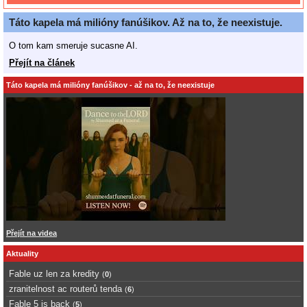
Táto kapela má milióny fanúšikov. Až na to, že neexistuje.
O tom kam smeruje sucasne AI.
Přejít na článek
Táto kapela má milióny fanúšikov - až na to, že neexistuje
Přejít na videa
Aktuality
Fable uz len za kredity
(
0
)
zranitelnost ac routerů tenda
(
6
)
Fable 5 is back
(
5
)