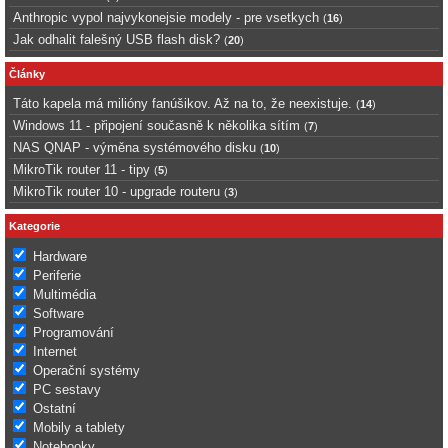
Anthropic vypol najvykonejsie modely - pre vsetkych
(
16
)
Jak odhalit falešný USB flash disk?
(
20
)
Články
Táto kapela má milióny fanúšikov. Až na to, že neexistuje.
(
14
)
Windows 11 - připojení současně k několika sítím
(
7
)
NAS QNAP - výměna systémového disku
(
10
)
MikroTik router 11 - tipy
(
5
)
MikroTik router 10 - upgrade routeru
(
3
)
Kategorie
Hardware
Periferie
Multimédia
Software
Programování
Internet
Operační systémy
PC sestavy
Ostatní
Mobily a tablety
Notebooky