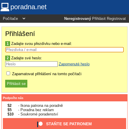
poradna.net
Neregistrovaný
Přihlásit
Registrovat
Přihlášení
1
Zadajte svou přezdívku nebo e-mail:
2
Zadajte své heslo:
Zapomenuté heslo
Zapamatovat přihlášení na tomto počítači
Podpořte nás
$2
- Ikona patrona na poradně
$5
- Poradna bez reklam
$10
- Soukromé poradenství
STAŇTE SE PATRONEM