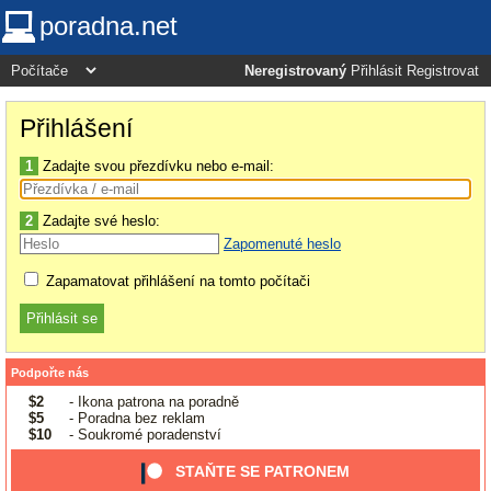
poradna.net
Neregistrovaný
Přihlásit
Registrovat
Přihlášení
1
Zadajte svou přezdívku nebo e-mail:
2
Zadajte své heslo:
Zapomenuté heslo
Zapamatovat přihlášení na tomto počítači
Podpořte nás
$2
- Ikona patrona na poradně
$5
- Poradna bez reklam
$10
- Soukromé poradenství
STAŇTE SE PATRONEM