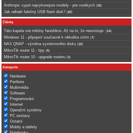
Anthropic vypol najvykonejsie modely - pre vsetkych
(
16
)
Jak odhalit falešný USB flash disk?
(
20
)
Články
Táto kapela má milióny fanúšikov. Až na to, že neexistuje.
(
14
)
Windows 11 - připojení současně k několika sítím
(
7
)
NAS QNAP - výměna systémového disku
(
10
)
MikroTik router 11 - tipy
(
5
)
MikroTik router 10 - upgrade routeru
(
3
)
Kategorie
Hardware
Periferie
Multimédia
Software
Programování
Internet
Operační systémy
PC sestavy
Ostatní
Mobily a tablety
Notebooky