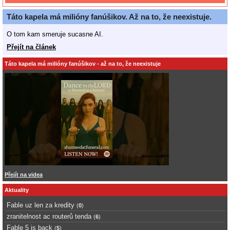
Táto kapela má milióny fanúšikov. Až na to, že neexistuje.
O tom kam smeruje sucasne AI.
Přejít na článek
Táto kapela má milióny fanúšikov - až na to, že neexistuje
Přejít na videa
Aktuality
Fable uz len za kredity
(
0
)
zranitelnost ac routerů tenda
(
6
)
Fable 5 is back
(
5
)