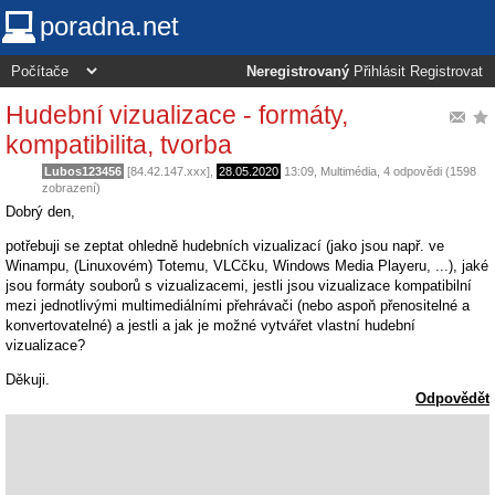
poradna.net
Neregistrovaný
Přihlásit
Registrovat
Hudební vizualizace - formáty,
kompatibilita, tvorba
Lubos123456
[84.42.147.xxx],
28.05.2020
13:09
,
Multimédia
, 4 odpovědi (1598
zobrazení)
Dobrý den,
potřebuji se zeptat ohledně hudebních vizualizací (jako jsou např. ve
Winampu, (Linuxovém) Totemu, VLCčku, Windows Media Playeru, ...), jaké
jsou formáty souborů s vizualizacemi, jestli jsou vizualizace kompatibilní
mezi jednotlivými multimediálními přehrávači (nebo aspoň přenositelné a
konvertovatelné) a jestli a jak je možné vytvářet vlastní hudební
vizualizace?
Děkuji.
Odpovědět