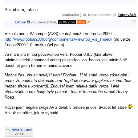
Pokud vím, tak ne.
Souhlasím (+0)
Nesouhlasím (-0)
Odpovědět
#4
L-Core
@
Lubos123456
,
29.05.2020
08:47
Vizualizace z Winampu (AVS) se dají použít ve Foobar2000:
http://www.foobar2000.org/components/view/foo_vis_shpeck
(od verze
Foobar2000 1.0, nezkoušel jsem)
Já mám pro mnou používanou verzi Foobar 0.8.3 (křišťálově
minimalistická enhanced verze) plugin foo_vis_bacon, ale minimálně
deset let jsem to neměl nainstalované
Možná čas, zkusit novější verzi Foobaru. U té staré verze zůstávám i
proto, že naprosto dokonale umí *mp3 přehrávat v gapless režimu (bez
mezer, třeba u koncertů). Zkoušel jsem nějaké další verze, i jiné
přehrávače a přechody byly poznat - testuji to na druhé straně Abbey
Road.
Kdysi jsem nějaké svoje AVS dělal, v příloze je cosi dvacet let staré
Ani už netuším, jak to vypadá.
.
.
sisinka.avs
1.22 KiB