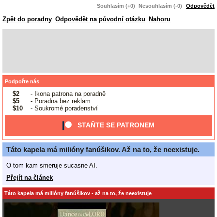
Souhlasím (+0)
Nesouhlasím (-0)
Odpovědět
Zpět do poradny
Odpovědět na původní otázku
Nahoru
Podpořte nás
$2
- Ikona patrona na poradně
$5
- Poradna bez reklam
$10
- Soukromé poradenství
STAŇTE SE PATRONEM
Táto kapela má milióny fanúšikov. Až na to, že neexistuje.
O tom kam smeruje sucasne AI.
Přejít na článek
Táto kapela má milióny fanúšikov - až na to, že neexistuje