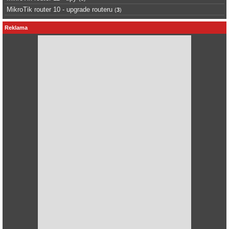
MikroTik router 10 - upgrade routeru
(
3
)
Reklama