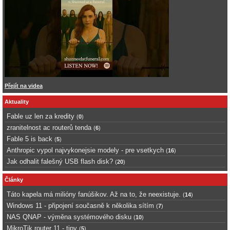
Přejít na videa
Aktuality
Fable uz len za kredity
(
0
)
zranitelnost ac routerů tenda
(
6
)
Fable 5 is back
(
5
)
Anthropic vypol najvykonejsie modely - pre vsetkych
(
16
)
Jak odhalit falešný USB flash disk?
(
20
)
Články
Táto kapela má milióny fanúšikov. Až na to, že neexistuje.
(
14
)
Windows 11 - připojení současně k několika sítím
(
7
)
NAS QNAP - výměna systémového disku
(
10
)
MikroTik router 11 - tipy
(
5
)