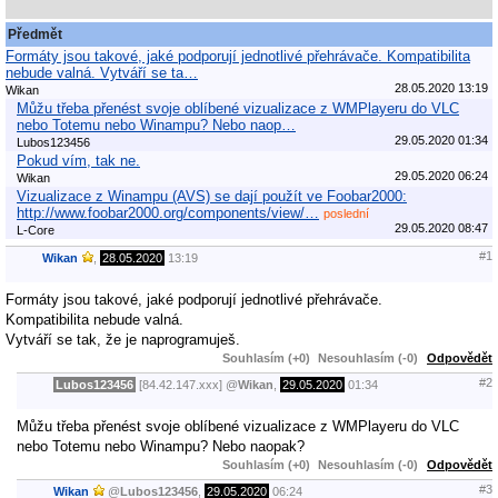
Předmět
Formáty jsou takové, jaké podporují jednotlivé přehrávače. Kompatibilita
nebude valná. Vytváří se ta…
28.05.2020 13:19
Wikan
Můžu třeba přenést svoje oblíbené vizualizace z WMPlayeru do VLC
nebo Totemu nebo Winampu? Nebo naop…
29.05.2020 01:34
Lubos123456
Pokud vím, tak ne.
29.05.2020 06:24
Wikan
Vizualizace z Winampu (AVS) se dají použít ve Foobar2000:
http://www.foobar2000.org/components/view/…
poslední
29.05.2020 08:47
L-Core
#1
Wikan
,
28.05.2020
13:19
Formáty jsou takové, jaké podporují jednotlivé přehrávače.
Kompatibilita nebude valná.
Vytváří se tak, že je naprogramuješ.
Souhlasím (+0)
Nesouhlasím (-0)
Odpovědět
#2
Lubos123456
[84.42.147.xxx]
@
Wikan
,
29.05.2020
01:34
Můžu třeba přenést svoje oblíbené vizualizace z WMPlayeru do VLC
nebo Totemu nebo Winampu? Nebo naopak?
Souhlasím (+0)
Nesouhlasím (-0)
Odpovědět
#3
Wikan
@
Lubos123456
,
29.05.2020
06:24