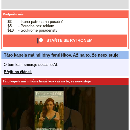
Podpořte nás
$2
- Ikona patrona na poradně
$5
- Poradna bez reklam
$10
- Soukromé poradenství
STAŇTE SE PATRONEM
Táto kapela má milióny fanúšikov. Až na to, že neexistuje.
O tom kam smeruje sucasne AI.
Přejít na článek
Táto kapela má milióny fanúšikov - až na to, že neexistuje