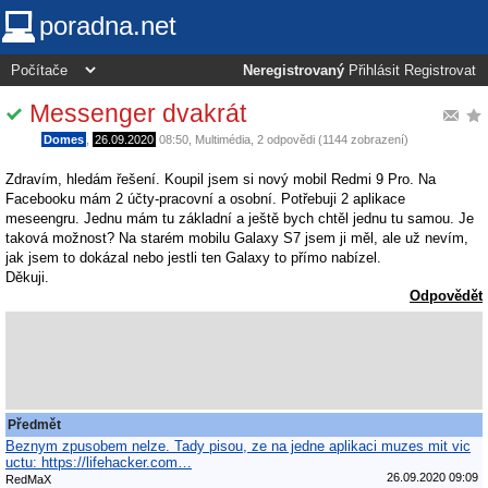
poradna.net
Neregistrovaný
Přihlásit
Registrovat
Messenger dvakrát
Domes
,
26.09.2020
08:50
,
Multimédia
, 2 odpovědi (1144 zobrazení)
Zdravím, hledám řešení. Koupil jsem si nový mobil Redmi 9 Pro. Na
Facebooku mám 2 účty-pracovní a osobní. Potřebuji 2 aplikace
meseengru. Jednu mám tu základní a ještě bych chtěl jednu tu samou. Je
taková možnost? Na starém mobilu Galaxy S7 jsem ji měl, ale už nevím,
jak jsem to dokázal nebo jestli ten Galaxy to přímo nabízel.
Děkuji.
Odpovědět
Předmět
Beznym zpusobem nelze. Tady pisou, ze na jedne aplikaci muzes mit vic
uctu: https://lifehacker.com…
26.09.2020 09:09
RedMaX