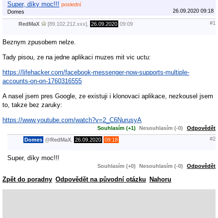
Super, díky moc!!!
poslední
26.09.2020 09:18
Domes
#1
RedMaX
[89.102.212.xxx],
26.09.2020
09:09
Beznym zpusobem nelze.
Tady pisou, ze na jedne aplikaci muzes mit vic uctu:
https://lifehacker.com/facebook-messenger-now-supports-multiple-
accounts-on-on-1760316555
A nasel jsem pres Google, ze existuji i klonovaci aplikace, nezkousel jsem
to, takze bez zaruky:
https://www.youtube.com/watch?v=2_C6NurusyA
Souhlasím (+1)
Nesouhlasím (-0)
Odpovědět
#2
Domes
@
RedMaX
,
26.09.2020
09:18
Super, díky moc!!!
Souhlasím (+0)
Nesouhlasím (-0)
Odpovědět
Zpět do poradny
Odpovědět na původní otázku
Nahoru