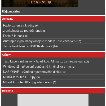
Přejít na videa
Aktuality
Fable uz len za kredity
(
0
)
zranitelnost ac routerů tenda
(
6
)
Fable 5 is back
(
5
)
Anthropic vypol najvykonejsie modely - pre vsetkych
(
16
)
Jak odhalit falešný USB flash disk?
(
20
)
Články
Táto kapela má milióny fanúšikov. Až na to, že neexistuje.
(
14
)
Windows 11 - připojení současně k několika sítím
(
7
)
NAS QNAP - výměna systémového disku
(
10
)
MikroTik router 11 - tipy
(
5
)
MikroTik router 10 - upgrade routeru
(
3
)
Reklama