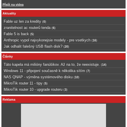
Přejít na videa
Aktuality
Fable uz len za kredity
(
0
)
zranitelnost ac routerů tenda
(
6
)
Fable 5 is back
(
5
)
Anthropic vypol najvykonejsie modely - pre vsetkych
(
16
)
Jak odhalit falešný USB flash disk?
(
20
)
Články
Táto kapela má milióny fanúšikov. Až na to, že neexistuje.
(
14
)
Windows 11 - připojení současně k několika sítím
(
7
)
NAS QNAP - výměna systémového disku
(
10
)
MikroTik router 11 - tipy
(
5
)
MikroTik router 10 - upgrade routeru
(
3
)
Reklama