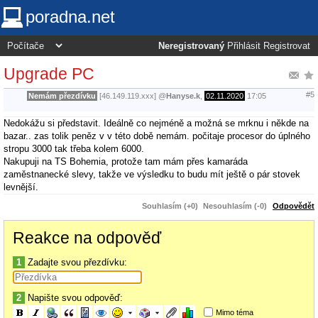
poradna.net
Neregistrovaný
Přihlásit
Registrovat
Upgrade PC
#5
Nemám přezdívku
[46.149.119.xxx]
@
Hanyse.k
,
02.11.2020
17:05
Nedokážu si představit. Ideálně co nejméně a možná se mrknu i někde na
bazar.. zas tolik peněz v v této době nemám. počitaje procesor do úplného
stropu 3000 tak třeba kolem 6000.
Nakupuji na TS Bohemia, protože tam mám přes kamaráda
zaměstnanecké slevy, takže ve výsledku to budu mít ještě o pár stovek
levnější.
Souhlasím (+0)
Nesouhlasím (-0)
Odpovědět
Reakce na odpověď
1
Zadajte svou přezdívku:
2
Napište svou odpověď:
Mimo téma