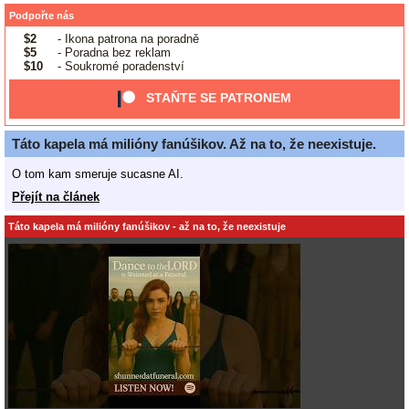
Podpořte nás
$2
- Ikona patrona na poradně
$5
- Poradna bez reklam
$10
- Soukromé poradenství
STAŇTE SE PATRONEM
Táto kapela má milióny fanúšikov. Až na to, že neexistuje.
O tom kam smeruje sucasne AI.
Přejít na článek
Táto kapela má milióny fanúšikov - až na to, že neexistuje