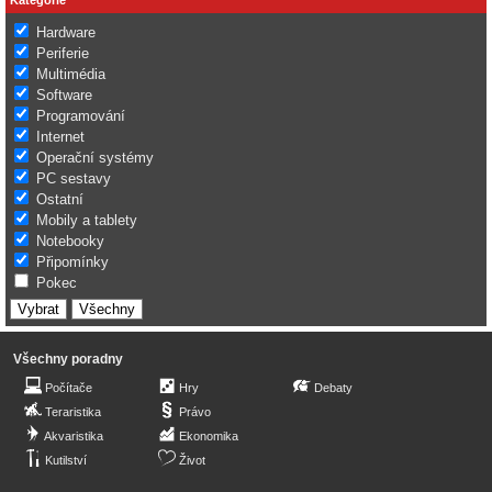
Hardware
Periferie
Multimédia
Software
Programování
Internet
Operační systémy
PC sestavy
Ostatní
Mobily a tablety
Notebooky
Připomínky
Pokec
Všechny poradny
Počítače
Hry
Debaty
Teraristika
Právo
Akvaristika
Ekonomika
Kutilství
Život