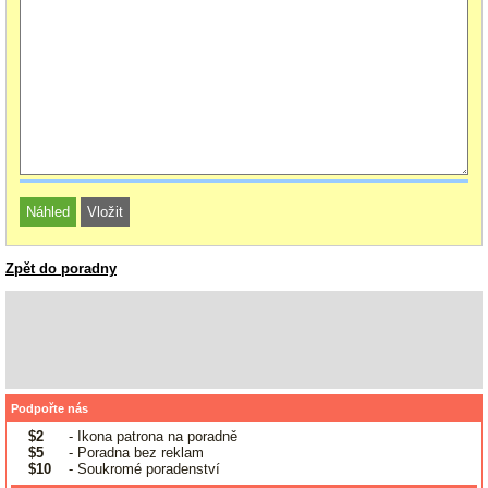
Zpět do poradny
Podpořte nás
$2
- Ikona patrona na poradně
$5
- Poradna bez reklam
$10
- Soukromé poradenství