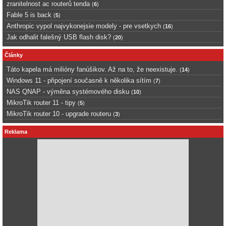
zranitelnost ac routerů tenda
(
6
)
Fable 5 is back
(
5
)
Anthropic vypol najvykonejsie modely - pre vsetkych
(
16
)
Jak odhalit falešný USB flash disk?
(
20
)
Články
Táto kapela má milióny fanúšikov. Až na to, že neexistuje.
(
14
)
Windows 11 - připojení současně k několika sítím
(
7
)
NAS QNAP - výměna systémového disku
(
10
)
MikroTik router 11 - tipy
(
5
)
MikroTik router 10 - upgrade routeru
(
3
)
Reklama