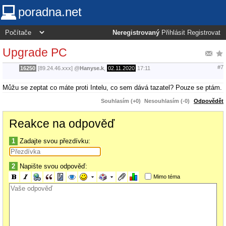
poradna.net
Neregistrovaný
Přihlásit
Registrovat
Upgrade PC
#7
16250
[89.24.46.xxx]
@
Hanyse.k
,
02.11.2020
17:11
Můžu se zeptat co máte proti Intelu, co sem dává tazatel? Pouze se ptám.
Souhlasím (+0)
Nesouhlasím (-0)
Odpovědět
Reakce na odpověď
1
Zadajte svou přezdívku:
2
Napište svou odpověď:
Mimo téma