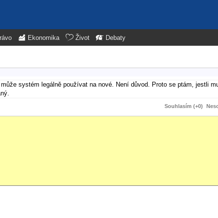
rávo
Ekonomika
Život
Debaty
může systém legálně používat na nové. Není důvod. Proto se ptám, jestli mu
aný.
Souhlasím (+0)
Neso