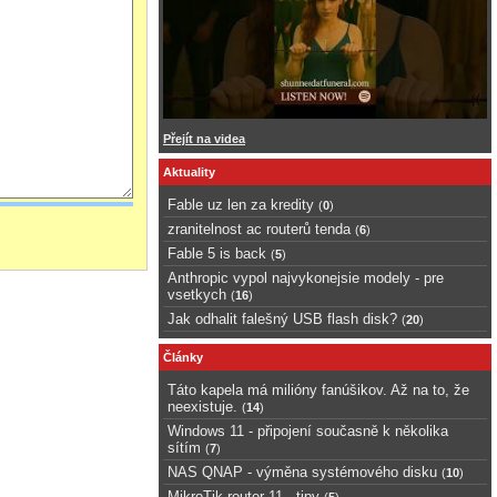
Přejít na videa
Aktuality
Fable uz len za kredity
(
0
)
zranitelnost ac routerů tenda
(
6
)
Fable 5 is back
(
5
)
Anthropic vypol najvykonejsie modely - pre
vsetkych
(
16
)
Jak odhalit falešný USB flash disk?
(
20
)
Články
Táto kapela má milióny fanúšikov. Až na to, že
neexistuje.
(
14
)
Windows 11 - připojení současně k několika
sítím
(
7
)
NAS QNAP - výměna systémového disku
(
10
)
MikroTik router 11 - tipy
(
5
)