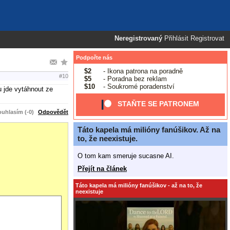
Neregistrovaný
Přihlásit
Registrovat
Podpořte nás
$2
- Ikona patrona na poradně
#10
$5
- Poradna bez reklam
$10
- Soukromé poradenství
 jde vytáhnout ze
STAŇTE SE PATRONEM
uhlasím (-0)
Odpovědět
Táto kapela má milióny fanúšikov. Až na
to, že neexistuje.
O tom kam smeruje sucasne AI.
Přejít na článek
Táto kapela má milióny fanúšikov - až na to, že
neexistuje