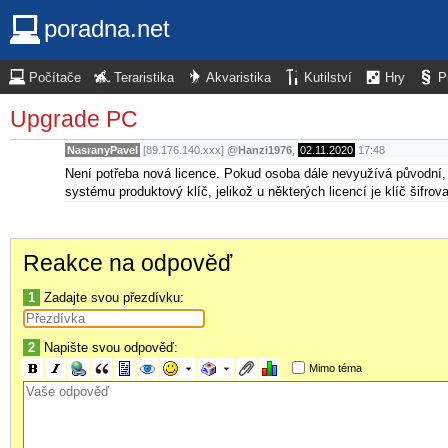
poradna.net
Počítače
Teraristika
Akvaristika
Kutilství
Hry
P
Upgrade PC
NasranyPavel
[89.176.140.xxx]
@
Hanzi1976
,
02.11.2020
17:48
Není potřeba nová licence. Pokud osoba dále nevyužívá původní, 
systému produktový klíč, jelikož u některých licencí je klíč šifrov
Reakce na odpověď
1
Zadajte svou přezdívku:
2
Napište svou odpověď:
Mimo téma