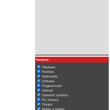
Kategorie
Hardware
Periferie
Multimédia
Software
Programování
Internet
Operační systémy
PC sestavy
Ostatní
Mobily a tablety