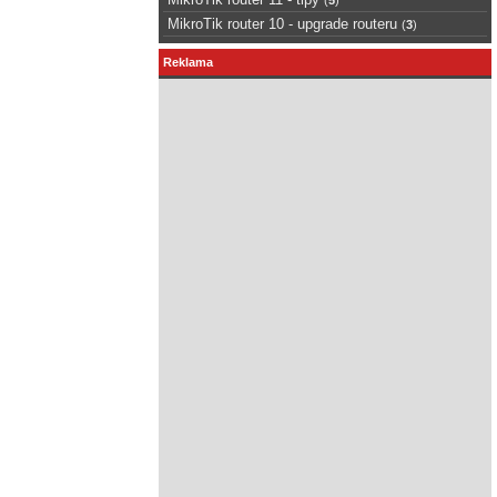
MikroTik router 10 - upgrade routeru
(
3
)
Reklama