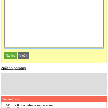
Zpět do poradny
Podpořte nás
$2
- Ikona patrona na poradně