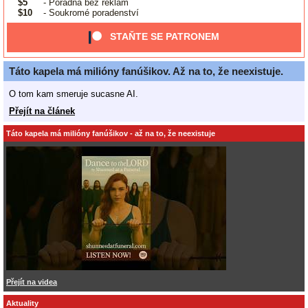
$5
- Poradna bez reklam
$10
- Soukromé poradenství
STAŇTE SE PATRONEM
Táto kapela má milióny fanúšikov. Až na to, že neexistuje.
O tom kam smeruje sucasne AI.
Přejít na článek
Táto kapela má milióny fanúšikov - až na to, že neexistuje
Přejít na videa
Aktuality