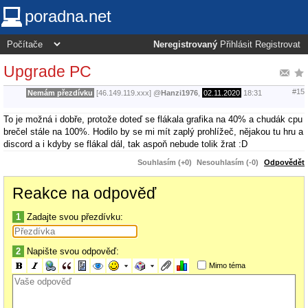
poradna.net
Neregistrovaný
Přihlásit
Registrovat
Upgrade PC
#15
Nemám přezdívku
[46.149.119.xxx]
@
Hanzi1976
,
02.11.2020
18:31
To je možná i dobře, protože doteď se flákala grafika na 40% a chudák cpu
brečel stále na 100%. Hodilo by se mi mít zaplý prohlížeč, nějakou tu hru a
discord a i kdyby se flákal dál, tak aspoň nebude tolik žrat :D
Souhlasím (+0)
Nesouhlasím (-0)
Odpovědět
Reakce na odpověď
1
Zadajte svou přezdívku:
2
Napište svou odpověď:
Mimo téma