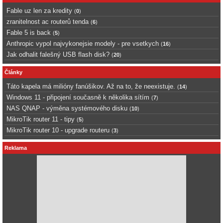
Fable uz len za kredity
(
0
)
zranitelnost ac routerů tenda
(
6
)
Fable 5 is back
(
5
)
Anthropic vypol najvykonejsie modely - pre vsetkych
(
16
)
Jak odhalit falešný USB flash disk?
(
20
)
Články
Táto kapela má milióny fanúšikov. Až na to, že neexistuje.
(
14
)
Windows 11 - připojení současně k několika sítím
(
7
)
NAS QNAP - výměna systémového disku
(
10
)
MikroTik router 11 - tipy
(
5
)
MikroTik router 10 - upgrade routeru
(
3
)
Reklama