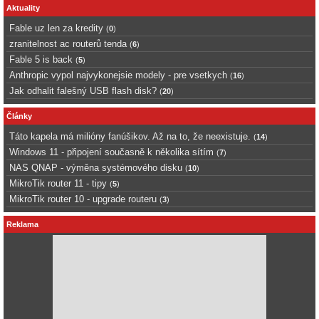
Aktuality
Fable uz len za kredity
(
0
)
zranitelnost ac routerů tenda
(
6
)
Fable 5 is back
(
5
)
Anthropic vypol najvykonejsie modely - pre vsetkych
(
16
)
Jak odhalit falešný USB flash disk?
(
20
)
Články
Táto kapela má milióny fanúšikov. Až na to, že neexistuje.
(
14
)
Windows 11 - připojení současně k několika sítím
(
7
)
NAS QNAP - výměna systémového disku
(
10
)
MikroTik router 11 - tipy
(
5
)
MikroTik router 10 - upgrade routeru
(
3
)
Reklama