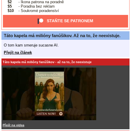
$2
- Ikona patrona na poradně
$5
- Poradna bez reklam
$10
- Soukromé poradenství
STAŇTE SE PATRONEM
Táto kapela má milióny fanúšikov. Až na to, že neexistuje.
O tom kam smeruje sucasne AI.
Přejít na článek
Táto kapela má milióny fanúšikov - až na to, že neexistuje
Přejít na videa