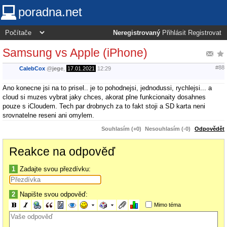
poradna.net
Neregistrovaný
Přihlásit
Registrovat
Samsung vs Apple (iPhone)
#88
CalebCox
@
jege
,
17.01.2021
12:29
Ano konecne jsi na to prisel.. je to pohodnejsi, jednodussi, rychlejsi... a
cloud si muzes vybrat jaky chces, akorat plne funkcionaity dosahnes
pouze s iCloudem. Tech par drobnych za to fakt stoji a SD karta neni
srovnatelne reseni ani omylem.
Souhlasím (+0)
Nesouhlasím (-0)
Odpovědět
Reakce na odpověď
1
Zadajte svou přezdívku:
2
Napište svou odpověď:
Mimo téma