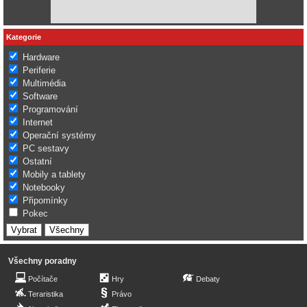
Kategorie
Hardware
Periferie
Multimédia
Software
Programování
Internet
Operační systémy
PC sestavy
Ostatní
Mobily a tablety
Notebooky
Připomínky
Pokec
Všechny poradny
Počítače
Hry
Debaty
Teraristika
Právo