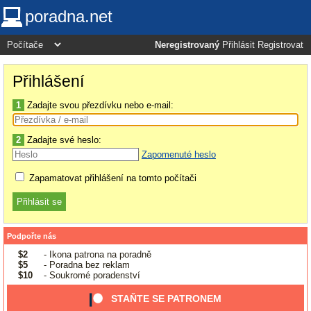
poradna.net
Neregistrovaný
Přihlásit
Registrovat
Přihlášení
1
Zadajte svou přezdívku nebo e-mail:
2
Zadajte své heslo:
Zapomenuté heslo
Zapamatovat přihlášení na tomto počítači
Podpořte nás
$2
- Ikona patrona na poradně
$5
- Poradna bez reklam
$10
- Soukromé poradenství
STAŇTE SE PATRONEM