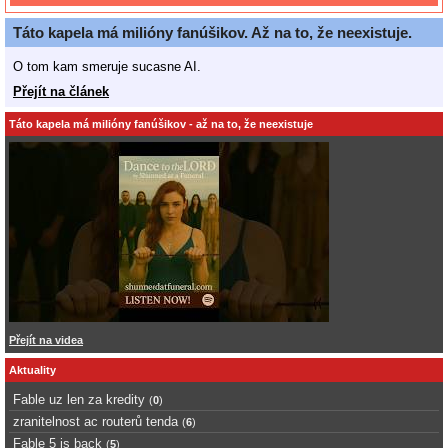
Táto kapela má milióny fanúšikov. Až na to, že neexistuje.
O tom kam smeruje sucasne AI.
Přejít na článek
Táto kapela má milióny fanúšikov - až na to, že neexistuje
Přejít na videa
Aktuality
Fable uz len za kredity
(
0
)
zranitelnost ac routerů tenda
(
6
)
Fable 5 is back
(
5
)