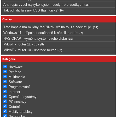
Anthropic vypol najvykonejsie modely - pre vsetkych
(
16
)
Jak odhalit falešný USB flash disk?
(
20
)
Články
Táto kapela má milióny fanúšikov. Až na to, že neexistuje.
(
14
)
Windows 11 - připojení současně k několika sítím
(
7
)
NAS QNAP - výměna systémového disku
(
10
)
MikroTik router 11 - tipy
(
5
)
MikroTik router 10 - upgrade routeru
(
3
)
Kategorie
Hardware
Periferie
Multimédia
Software
Programování
Internet
Operační systémy
PC sestavy
Ostatní
Mobily a tablety
Notebooky