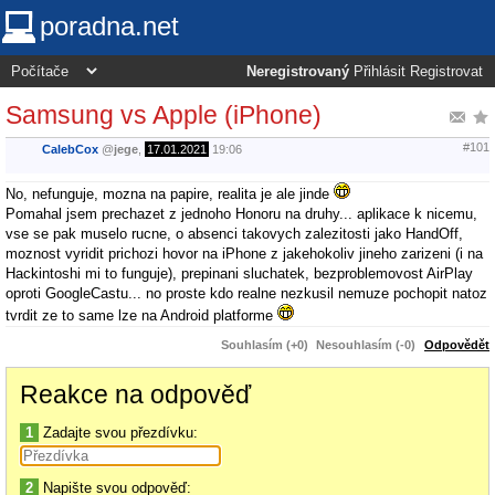
poradna.net
Neregistrovaný
Přihlásit
Registrovat
Samsung vs Apple (iPhone)
#101
CalebCox
@
jege
,
17.01.2021
19:06
No, nefunguje, mozna na papire, realita je ale jinde
Pomahal jsem prechazet z jednoho Honoru na druhy... aplikace k nicemu,
vse se pak muselo rucne, o absenci takovych zalezitosti jako HandOff,
moznost vyridit prichozi hovor na iPhone z jakehokoliv jineho zarizeni (i na
Hackintoshi mi to funguje), prepinani sluchatek, bezproblemovost AirPlay
oproti GoogleCastu... no proste kdo realne nezkusil nemuze pochopit natoz
tvrdit ze to same lze na Android platforme
Souhlasím (+0)
Nesouhlasím (-0)
Odpovědět
Reakce na odpověď
1
Zadajte svou přezdívku:
2
Napište svou odpověď: