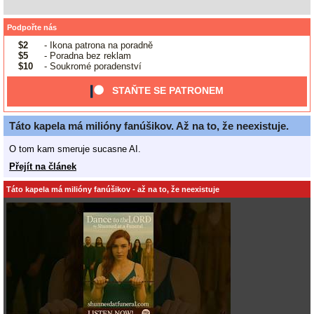
Podpořte nás
$2
- Ikona patrona na poradně
$5
- Poradna bez reklam
$10
- Soukromé poradenství
STAŇTE SE PATRONEM
Táto kapela má milióny fanúšikov. Až na to, že neexistuje.
O tom kam smeruje sucasne AI.
Přejít na článek
Táto kapela má milióny fanúšikov - až na to, že neexistuje