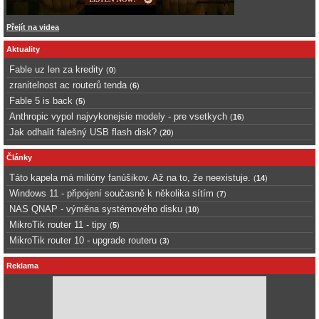
Přejít na videa
Aktuality
Fable uz len za kredity
(
0
)
zranitelnost ac routerů tenda
(
6
)
Fable 5 is back
(
5
)
Anthropic vypol najvykonejsie modely - pre vsetkych
(
16
)
Jak odhalit falešný USB flash disk?
(
20
)
Články
Táto kapela má milióny fanúšikov. Až na to, že neexistuje.
(
14
)
Windows 11 - připojení současně k několika sítím
(
7
)
NAS QNAP - výměna systémového disku
(
10
)
MikroTik router 11 - tipy
(
5
)
MikroTik router 10 - upgrade routeru
(
3
)
Reklama