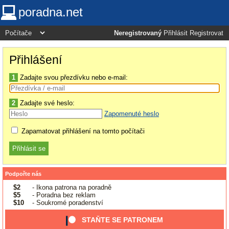
poradna.net
Neregistrovaný
Přihlásit
Registrovat
Přihlášení
1
Zadajte svou přezdívku nebo e-mail:
2
Zadajte své heslo:
Zapomenuté heslo
Zapamatovat přihlášení na tomto počítači
Podpořte nás
$2
- Ikona patrona na poradně
$5
- Poradna bez reklam
$10
- Soukromé poradenství
STAŇTE SE PATRONEM