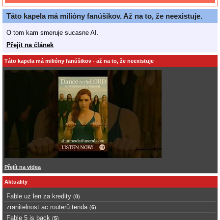
Táto kapela má milióny fanúšikov. Až na to, že neexistuje.
O tom kam smeruje sucasne AI.
Přejít na článek
Táto kapela má milióny fanúšikov - až na to, že neexistuje
Přejít na videa
Aktuality
Fable uz len za kredity
(
0
)
zranitelnost ac routerů tenda
(
6
)
Fable 5 is back
(
5
)