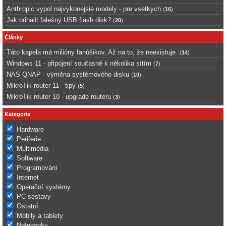
Anthropic vypol najvykonejsie modely - pre vsetkych
(
16
)
Jak odhalit falešný USB flash disk?
(
20
)
Články
Táto kapela má milióny fanúšikov. Až na to, že neexistuje.
(
14
)
Windows 11 - připojení současně k několika sítím
(
7
)
NAS QNAP - výměna systémového disku
(
10
)
MikroTik router 11 - tipy
(
5
)
MikroTik router 10 - upgrade routeru
(
3
)
Kategorie
Hardware
Periferie
Multimédia
Software
Programování
Internet
Operační systémy
PC sestavy
Ostatní
Mobily a tablety
Notebooky