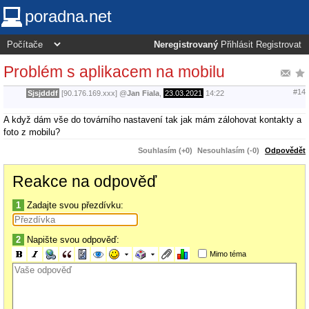
poradna.net
Neregistrovaný
Přihlásit
Registrovat
Problém s aplikacem na mobilu
#14
Sjsjdddf
[90.176.169.xxx]
@
Jan Fiala
,
23.03.2021
14:22
A když dám vše do továrního nastavení tak jak mám zálohovat kontakty a
foto z mobilu?
Souhlasím (+0)
Nesouhlasím (-0)
Odpovědět
Reakce na odpověď
1
Zadajte svou přezdívku:
2
Napište svou odpověď:
Mimo téma