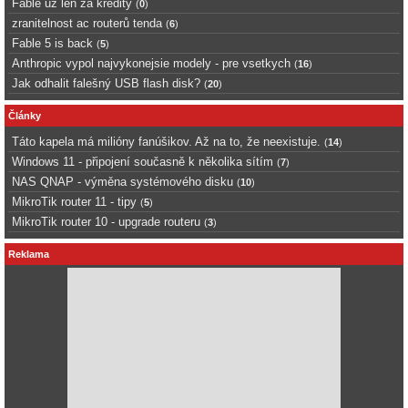
Fable uz len za kredity
(
0
)
zranitelnost ac routerů tenda
(
6
)
Fable 5 is back
(
5
)
Anthropic vypol najvykonejsie modely - pre vsetkych
(
16
)
Jak odhalit falešný USB flash disk?
(
20
)
Články
Táto kapela má milióny fanúšikov. Až na to, že neexistuje.
(
14
)
Windows 11 - připojení současně k několika sítím
(
7
)
NAS QNAP - výměna systémového disku
(
10
)
MikroTik router 11 - tipy
(
5
)
MikroTik router 10 - upgrade routeru
(
3
)
Reklama