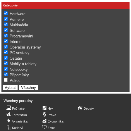
Kategorie
Hardware
Periferie
Multimédia
Software
Programování
Internet
Operační systémy
PC sestavy
Ostatní
Mobily a tablety
Notebooky
Připomínky
Pokec
Všechny poradny
Počítače
Hry
Debaty
Teraristika
Právo
Akvaristika
Ekonomika
Kutilství
Život