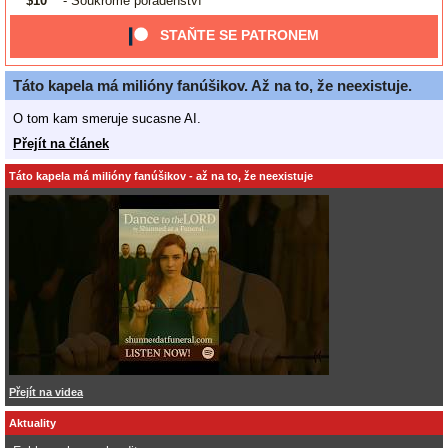
$10
- Soukromé poradenství
STAŇTE SE PATRONEM
Táto kapela má milióny fanúšikov. Až na to, že neexistuje.
O tom kam smeruje sucasne AI.
Přejít na článek
Táto kapela má milióny fanúšikov - až na to, že neexistuje
Přejít na videa
Aktuality