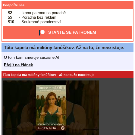
Podpořte nás
$2
- Ikona patrona na poradně
$5
- Poradna bez reklam
$10
- Soukromé poradenství
STAŇTE SE PATRONEM
Táto kapela má milióny fanúšikov. Až na to, že neexistuje.
O tom kam smeruje sucasne AI.
Přejít na článek
Táto kapela má milióny fanúšikov - až na to, že neexistuje