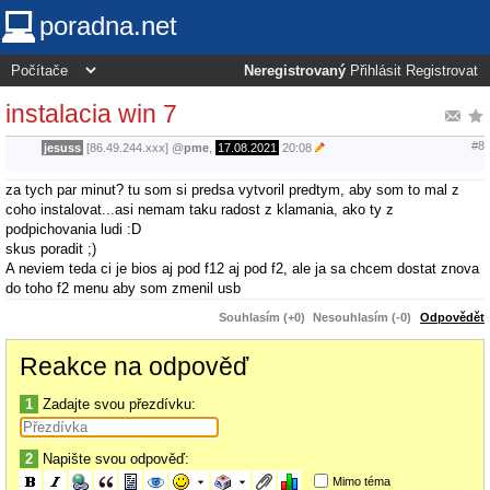
poradna.net
Neregistrovaný
Přihlásit
Registrovat
instalacia win 7
#8
jesuss
[86.49.244.xxx]
@
pme
,
17.08.2021
20:08
za tych par minut? tu som si predsa vytvoril predtym, aby som to mal z
coho instalovat...asi nemam taku radost z klamania, ako ty z
podpichovania ludi :D
skus poradit ;)
A neviem teda ci je bios aj pod f12 aj pod f2, ale ja sa chcem dostat znova
do toho f2 menu aby som zmenil usb
Souhlasím (+0)
Nesouhlasím (-0)
Odpovědět
Reakce na odpověď
1
Zadajte svou přezdívku:
2
Napište svou odpověď:
Mimo téma