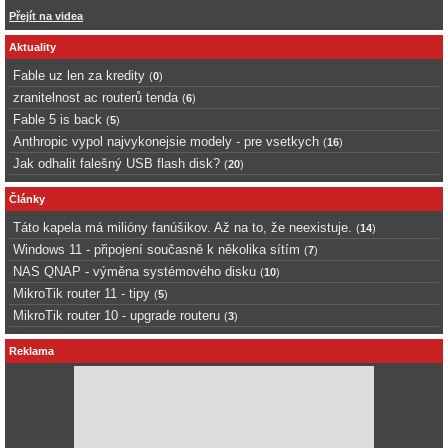
Přejít na videa
Aktuality
Fable uz len za kredity
(
0
)
zranitelnost ac routerů tenda
(
6
)
Fable 5 is back
(
5
)
Anthropic vypol najvykonejsie modely - pre vsetkych
(
16
)
Jak odhalit falešný USB flash disk?
(
20
)
Články
Táto kapela má milióny fanúšikov. Až na to, že neexistuje.
(
14
)
Windows 11 - připojení současně k několika sítím
(
7
)
NAS QNAP - výměna systémového disku
(
10
)
MikroTik router 11 - tipy
(
5
)
MikroTik router 10 - upgrade routeru
(
3
)
Reklama