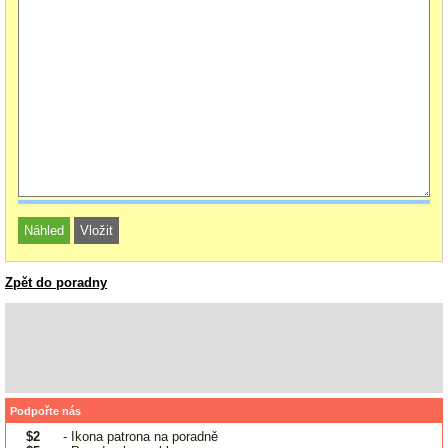
Zpět do poradny
Podpořte nás
$2
- Ikona patrona na poradně