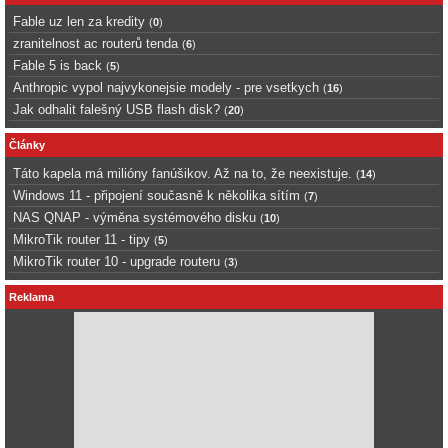
Fable uz len za kredity
(
0
)
zranitelnost ac routerů tenda
(
6
)
Fable 5 is back
(
5
)
Anthropic vypol najvykonejsie modely - pre vsetkych
(
16
)
Jak odhalit falešný USB flash disk?
(
20
)
Články
Táto kapela má milióny fanúšikov. Až na to, že neexistuje.
(
14
)
Windows 11 - připojení současně k několika sítím
(
7
)
NAS QNAP - výměna systémového disku
(
10
)
MikroTik router 11 - tipy
(
5
)
MikroTik router 10 - upgrade routeru
(
3
)
Reklama