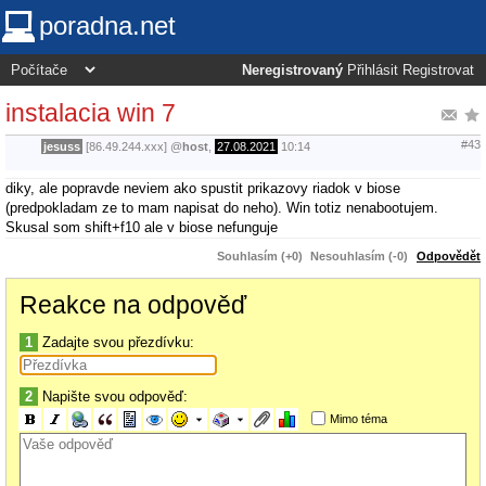
poradna.net
Neregistrovaný
Přihlásit
Registrovat
instalacia win 7
#43
jesuss
[86.49.244.xxx]
@
host
,
27.08.2021
10:14
diky, ale popravde neviem ako spustit prikazovy riadok v biose
(predpokladam ze to mam napisat do neho). Win totiz nenabootujem.
Skusal som shift+f10 ale v biose nefunguje
Souhlasím (+0)
Nesouhlasím (-0)
Odpovědět
Reakce na odpověď
1
Zadajte svou přezdívku:
2
Napište svou odpověď:
Mimo téma