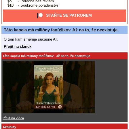
$5
- Poradna bez reklam
$10
- Soukromé poradenství
STAŇTE SE PATRONEM
Táto kapela má milióny fanúšikov. Až na to, že neexistuje.
O tom kam smeruje sucasne AI.
Přejít na článek
Táto kapela má milióny fanúšikov - až na to, že neexistuje
Přejít na videa
Aktuality