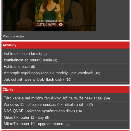
Přejít na videa
Aktuality
Fable uz len za kredity
(
0
)
zranitelnost ac routerů tenda
(
6
)
Fable 5 is back
(
5
)
Anthropic vypol najvykonejsie modely - pre vsetkych
(
16
)
Jak odhalit falešný USB flash disk?
(
20
)
Články
Táto kapela má milióny fanúšikov. Až na to, že neexistuje.
(
14
)
Windows 11 - připojení současně k několika sítím
(
7
)
NAS QNAP - výměna systémového disku
(
10
)
MikroTik router 11 - tipy
(
5
)
MikroTik router 10 - upgrade routeru
(
3
)