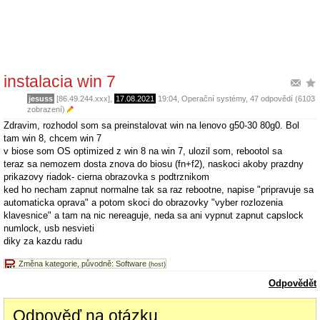
instalacia win 7
jesuss
[86.49.244.xxx],
17.08.2021
19:04
,
Operační systémy
, 47 odpovědí (6103
zobrazení)
Zdravim, rozhodol som sa preinstalovat win na lenovo g50-30 80g0. Bol
tam win 8, chcem win 7
v biose som OS optimized z win 8 na win 7, ulozil som, rebootol sa
teraz sa nemozem dosta znova do biosu (fn+f2), naskoci akoby prazdny
prikazovy riadok- cierna obrazovka s podtrznikom
ked ho necham zapnut normalne tak sa raz rebootne, napise "pripravuje sa
automaticka oprava" a potom skoci do obrazovky "vyber rozlozenia
klavesnice" a tam na nic nereaguje, neda sa ani vypnut zapnut capslock
numlock, usb nesvieti
diky za kazdu radu
Změna kategorie, původně: Software
(host)
Odpovědět
Odpověď na otázku