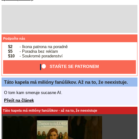
Podpořte nás
$2
- Ikona patrona na poradně
$5
- Poradna bez reklam
$10
- Soukromé poradenství
STAŇTE SE PATRONEM
Táto kapela má milióny fanúšikov. Až na to, že neexistuje.
O tom kam smeruje sucasne AI.
Přejít na článek
Táto kapela má milióny fanúšikov - až na to, že neexistuje