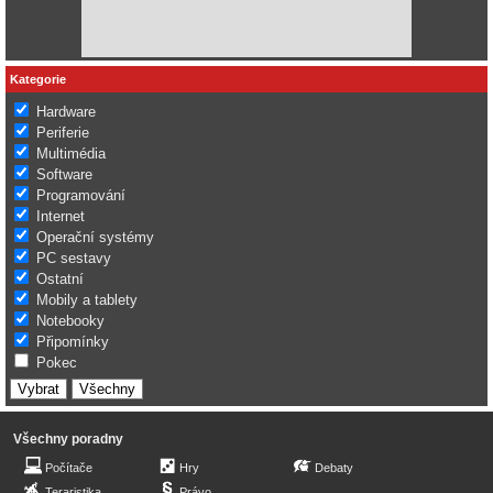
Kategorie
Hardware
Periferie
Multimédia
Software
Programování
Internet
Operační systémy
PC sestavy
Ostatní
Mobily a tablety
Notebooky
Připomínky
Pokec
Všechny poradny
Počítače
Hry
Debaty
Teraristika
Právo