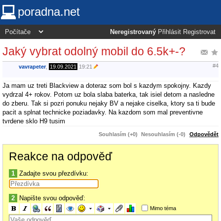
poradna.net
Neregistrovaný
Přihlásit
Registrovat
Jaký vybrat odolný mobil do 6.5k+-?
#4
vavrapeter
,
19.09.2021
19:21
Ja mam uz treti Blackview a doteraz som bol s kazdym spokojny. Kazdy
vydrzal 4+ rokov. Potom uz bola slaba baterka, tak isiel detom a nasledne
do zberu. Tak si pozri ponuku nejaky BV a nejake ciselka, ktory sa ti bude
pacit a splnat technicke poziadavky. Na kazdom som mal preventivne
tvrdene sklo H9 tusim
Souhlasím (+0)
Nesouhlasím (-0)
Odpovědět
Reakce na odpověď
1
Zadajte svou přezdívku:
2
Napište svou odpověď:
Mimo téma