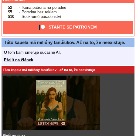
$2
- Ikona patrona na poradně
$5
- Poradna bez reklam
$10
- Soukromé poradenství
STAŇTE SE PATRONEM
Táto kapela má milióny fanúšikov. Až na to, že neexistuje.
O tom kam smeruje sucasne AI.
Přejít na článek
Táto kapela má milióny fanúšikov - až na to, že neexistuje
Přejít na videa