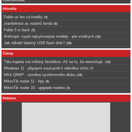
Aktuality
Fable uz len za kredity
(
0
)
zranitelnost ac routerů tenda
(
6
)
Fable 5 is back
(
5
)
Anthropic vypol najvykonejsie modely - pre vsetkych
(
16
)
Jak odhalit falešný USB flash disk?
(
20
)
Články
Táto kapela má milióny fanúšikov. Až na to, že neexistuje.
(
14
)
Windows 11 - připojení současně k několika sítím
(
7
)
NAS QNAP - výměna systémového disku
(
10
)
MikroTik router 11 - tipy
(
5
)
MikroTik router 10 - upgrade routeru
(
3
)
Reklama