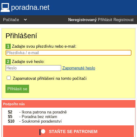
poradna.net
Neregistrovaný
Přihlásit
Registrovat
Přihlášení
1
Zadajte svou přezdívku nebo e-mail:
2
Zadajte své heslo:
Zapomenuté heslo
Zapamatovat přihlášení na tomto počítači
Podpořte nás
$2
- Ikona patrona na poradně
$5
- Poradna bez reklam
$10
- Soukromé poradenství
STAŇTE SE PATRONEM