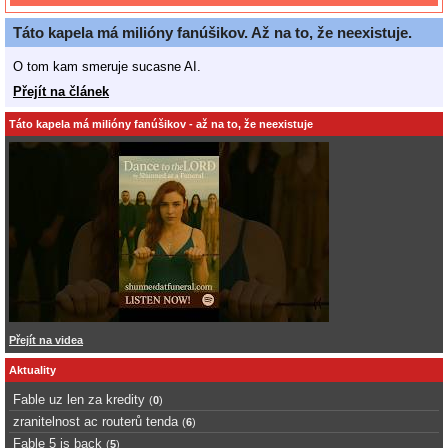
Táto kapela má milióny fanúšikov. Až na to, že neexistuje.
O tom kam smeruje sucasne AI.
Přejít na článek
Táto kapela má milióny fanúšikov - až na to, že neexistuje
Přejít na videa
Aktuality
Fable uz len za kredity
(
0
)
zranitelnost ac routerů tenda
(
6
)
Fable 5 is back
(
5
)