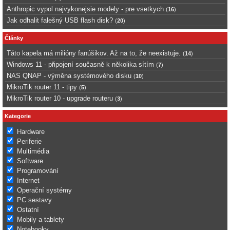
Anthropic vypol najvykonejsie modely - pre vsetkych
(
16
)
Jak odhalit falešný USB flash disk?
(
20
)
Články
Táto kapela má milióny fanúšikov. Až na to, že neexistuje.
(
14
)
Windows 11 - připojení současně k několika sítím
(
7
)
NAS QNAP - výměna systémového disku
(
10
)
MikroTik router 11 - tipy
(
5
)
MikroTik router 10 - upgrade routeru
(
3
)
Kategorie
Hardware
Periferie
Multimédia
Software
Programování
Internet
Operační systémy
PC sestavy
Ostatní
Mobily a tablety
Notebooky