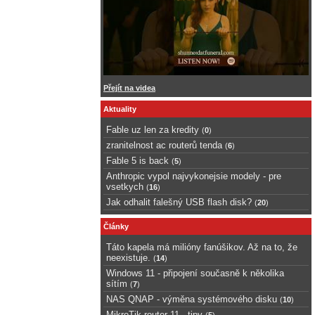
Přejít na videa
Aktuality
Fable uz len za kredity
(
0
)
zranitelnost ac routerů tenda
(
6
)
Fable 5 is back
(
5
)
Anthropic vypol najvykonejsie modely - pre
vsetkych
(
16
)
Jak odhalit falešný USB flash disk?
(
20
)
Články
Táto kapela má milióny fanúšikov. Až na to, že
neexistuje.
(
14
)
Windows 11 - připojení současně k několika
sítím
(
7
)
NAS QNAP - výměna systémového disku
(
10
)
MikroTik router 11 - tipy
(
5
)