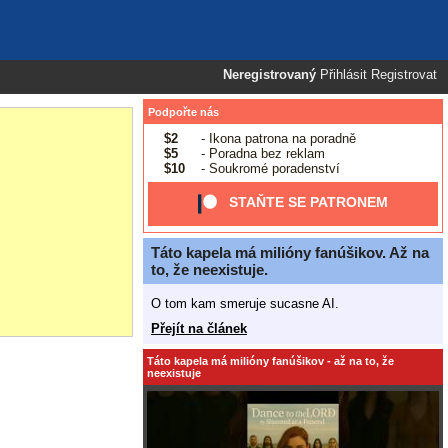
Neregistrovaný
Přihlásit
Registrovat
Podpořte nás
$2
- Ikona patrona na poradně
$5
- Poradna bez reklam
$10
- Soukromé poradenství
STAŇTE SE PATRONEM
Táto kapela má milióny fanúšikov. Až na
to, že neexistuje.
O tom kam smeruje sucasne AI.
Přejít na článek
Táto kapela má milióny fanúšikov - až na to, že
neexistuje