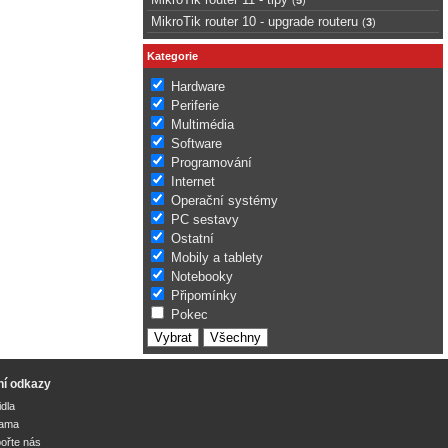
MikroTik router 10 - upgrade routeru
(
3
)
Kategorie
Hardware
Periferie
Multimédia
Software
Programování
Internet
Operační systémy
PC sestavy
Ostatní
Mobily a tablety
Notebooky
Připomínky
Pokec
ní odkazy
idla
lama
ořte nás