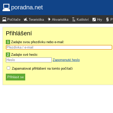
poradna.net
Počítače
Teraristika
Akvaristika
Kutilství
Hry
P
Přihlášení
1
Zadajte svou přezdívku nebo e-mail:
2
Zadajte své heslo:
Zapomenuté heslo
Zapamatovat přihlášení na tomto počítači