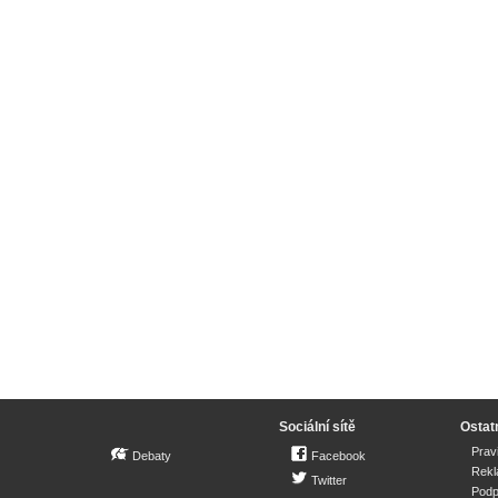
Sociální sítě
Ostat
Prav
Debaty
Facebook
Rek
Twitter
Podp