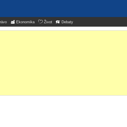
rávo
Ekonomika
Život
Debaty