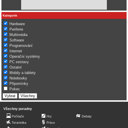
Kategorie
Hardware
Periferie
Multimédia
Software
Programování
Internet
Operační systémy
PC sestavy
Ostatní
Mobily a tablety
Notebooky
Připomínky
Pokec
Všechny poradny
Počítače
Hry
Debaty
Teraristika
Právo