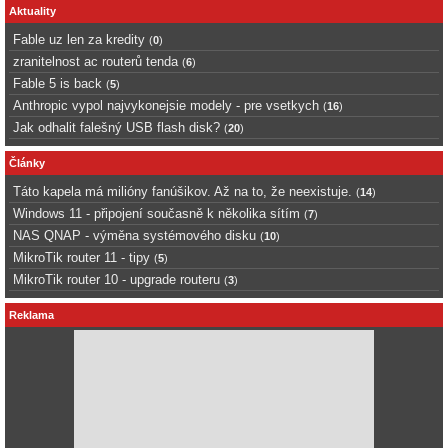
Aktuality
Fable uz len za kredity
(
0
)
zranitelnost ac routerů tenda
(
6
)
Fable 5 is back
(
5
)
Anthropic vypol najvykonejsie modely - pre vsetkych
(
16
)
Jak odhalit falešný USB flash disk?
(
20
)
Články
Táto kapela má milióny fanúšikov. Až na to, že neexistuje.
(
14
)
Windows 11 - připojení současně k několika sítím
(
7
)
NAS QNAP - výměna systémového disku
(
10
)
MikroTik router 11 - tipy
(
5
)
MikroTik router 10 - upgrade routeru
(
3
)
Reklama