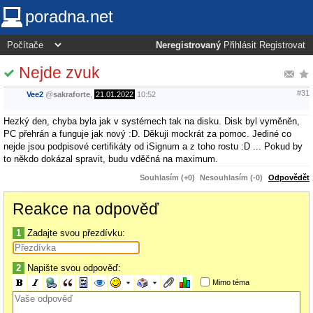
poradna.net
Neregistrovaný
Přihlásit
Registrovat
Nejde zvuk
#31
Vee2
@
sakraforte
,
21.01.2022
10:52
Hezký den, chyba byla jak v systémech tak na disku. Disk byl vyměněn,
PC přehrán a funguje jak nový :D. Děkuji mockrát za pomoc. Jediné co
nejde jsou podpisové certifikáty od iSignum a z toho rostu :D ... Pokud by
to někdo dokázal spravit, budu vděčná na maximum.
Souhlasím (+0)
Nesouhlasím (-0)
Odpovědět
Reakce na odpověď
1
Zadajte svou přezdívku:
2
Napište svou odpověď:
Mimo téma