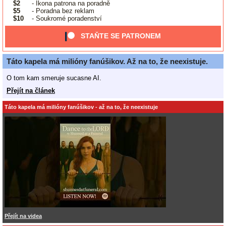
$2
- Ikona patrona na poradně
$5
- Poradna bez reklam
$10
- Soukromé poradenství
STAŇTE SE PATRONEM
Táto kapela má milióny fanúšikov. Až na to, že neexistuje.
O tom kam smeruje sucasne AI.
Přejít na článek
Táto kapela má milióny fanúšikov - až na to, že neexistuje
Přejít na videa